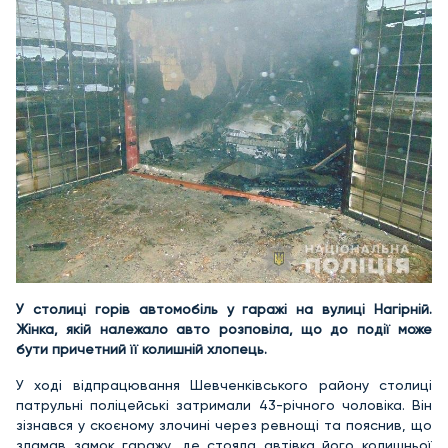
У столиці горів автомобіль у гаражі на вулиці Нагірній.
Жінка, якій належало авто розповіла, що до події може
бути причетний її колишній хлопець.
У ході відпрацювання Шевченківського району столиці
патрульні поліцейські затримали 43-річного чоловіка. Він
зізнався у скоєному злочині через ревнощі та пояснив, що
зламав замок гаражу, де стояла автівка його колишньої