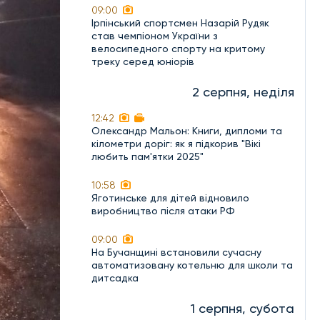
09:00
Ірпінський спортсмен Назарій Рудяк
став чемпіоном України з
велосипедного спорту на критому
треку серед юніорів
2 серпня, неділя
12:42
Олександр Мальон: Книги, дипломи та
кілометри доріг: як я підкорив "Вікі
любить пам'ятки 2025"
10:58
Яготинське для дітей відновило
виробництво після атаки РФ
09:00
На Бучанщині встановили сучасну
автоматизовану котельню для школи та
дитсадка
1 серпня, субота