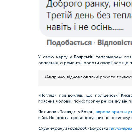
У свою чергу у Боярській тепломережі по
опалення, а ремонтні роботи аварії все ще 
«Аварійно-відновлювальні роботи тривают
«Погляд» повідомляв, що поліцейські Киє
пояснив чоловік, психотропну речовину він 
Як писав «Погляд», у Боярці
вкрали ордени у
війні. На щастя, правопорушник не встиг збут
Скрін екрану з Facebook «Боярська
тепломере