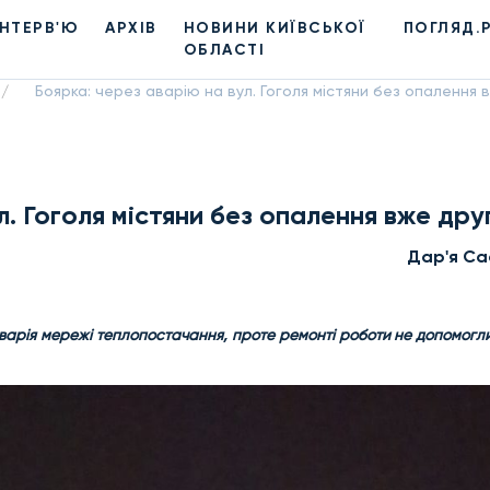
ІНТЕРВ'Ю
АРХІВ
НОВИНИ КИЇВСЬКОЇ
ПОГЛЯД.
ОБЛАСТІ
Боярка: через аварію на вул. Гоголя містяни без опалення 
/
л. Гоголя містяни без опалення вже дру
Дар'я Са
варія мережі теплопостачання, проте ремонті роботи не допомогл