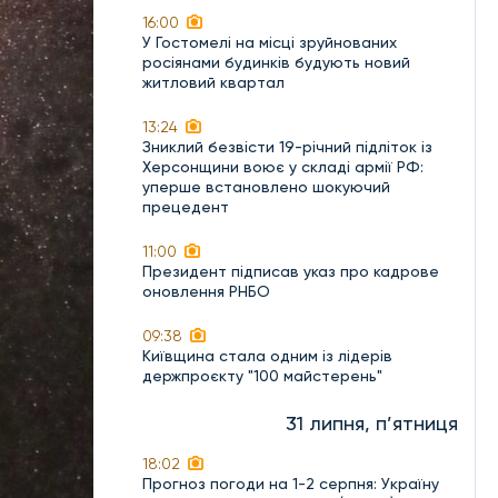
16:00
У Гостомелі на місці зруйнованих
росіянами будинків будують новий
житловий квартал
13:24
Зниклий безвісти 19-річний підліток із
Херсонщини воює у складі армії РФ:
уперше встановлено шокуючий
прецедент
11:00
Президент підписав указ про кадрове
оновлення РНБО
09:38
Київщина стала одним із лідерів
держпроєкту "100 майстерень"
31 липня, п’ятниця
18:02
Прогноз погоди на 1-2 серпня: Україну