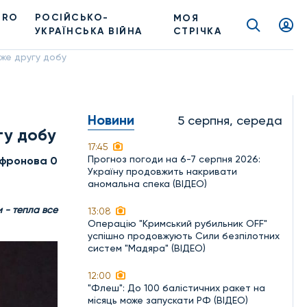
PRO
РОСІЙСЬКО-
МОЯ
УКРАЇНСЬКА ВІЙНА
СТРІЧКА
вже другу добу
Новини
5 серпня, середа
гу добу
17:45
Прогноз погоди на 6-7 серпня 2026:
фронова 0
Україну продовжить накривати
аномальна спека (ВІДЕО)
и
- тепла все
13:08
Операцію "Кримський рубильник OFF"
успішно продовжують Сили безпілотних
систем "Мадяра" (ВІДЕО)
12:00
"Флеш": До 100 балістичних ракет на
місяць може запускати РФ (ВІДЕО)