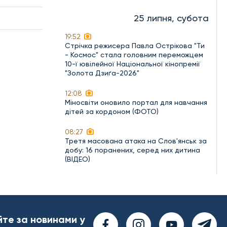
25 липня, субота
19:52
Стрічка режисера Павла Острікова "Ти
- Космос" стала головним переможцем
10-ї ювілейної Національної кінопремії
"Золота Дзиґа-2026"
12:08
Міносвіти оновило портал для навчання
дітей за кордоном (ФОТО)
08:27
Третя масована атака на Слов'янськ за
добу: 16 поранених, серед них дитина
(ВІДЕО)
йте за новинами у