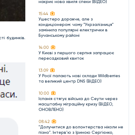
накриє нова хвиля спеки (ВІДЕО)
15:44
Ушестеро дорожче, але з
кондиціонером: чому "Укрзалізниця"
замінила популярні електрички в
Бучанському районі
і будинків.
14:00
У Києві з першого серпня запрацює
пересадковий квиток
13:09
У Росії палають нові склади Wildberries
та великий центр DNS (ВІДЕО)
10:00
Іспанія стягує війська до Сеути через
масштабну міграційну кризу (ВІДЕО,
ОНОВЛЕНО)
08:42
"Долучитися до волонтерства ніколи не
пізно". Інтерв’ю з Іриною Сергієнко,