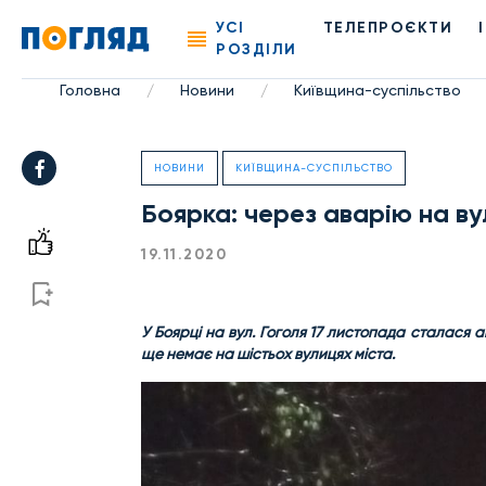
УСІ
ТЕЛЕПРОЄКТИ
РОЗДІЛИ
Головна
Новини
Київщина-суспільство
/
/
НОВИНИ
КИЇВЩИНА-СУСПІЛЬСТВО
Боярка: через аварію на ву
19.11.2020
У Боярці на вул. Гоголя 17 листопада
сталася а
ще немає на шістьох вулицях міста.