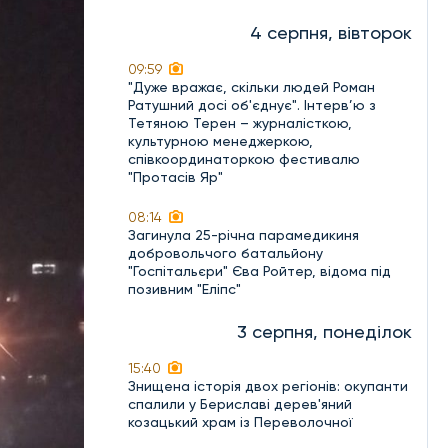
4 серпня, вівторок
09:59
"Дуже вражає, скільки людей Роман
Ратушний досі об'єднує". Інтерв’ю з
Тетяною Терен – журналісткою,
культурною менеджеркою,
співкоординаторкою фестивалю
"Протасів Яр"
08:14
Загинула 25-річна парамедикиня
добровольчого батальйону
"Госпітальєри" Єва Ройтер, відома під
позивним "Еліпс"
3 серпня, понеділок
15:40
Знищена історія двох регіонів: окупанти
спалили у Бериславі дерев'яний
козацький храм із Переволочної