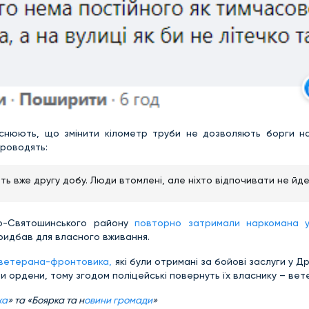
яснюють, що змінити кілометр труби не дозволяють борги н
проводять:
ь вже другу добу. Люди втомлені, але ніхто відпочивати не йд
во-Святошинського району
повторно затримали наркомана у
придбав для власного вживання.
 ветерана-фронтовика,
які були отримані за бойові заслуги у Др
и ордени, тому згодом поліцейські повернуть їх власнику – вете
жа
» та «Боярка та н
овини громади
»