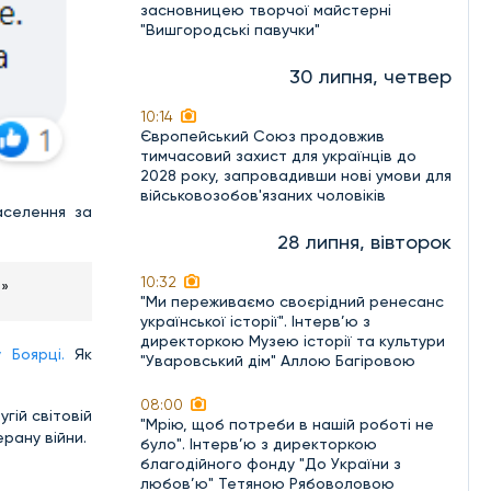
засновницею творчої майстерні
"Вишгородські павучки"
30 липня, четвер
10:14
Європейський Союз продовжив
тимчасовий захист для українців до
2028 року, запровадивши нові умови для
військовозобов'язаних чоловіків
аселення за
28 липня, вівторок
10:32
е»
"Ми переживаємо своєрідний ренесанс
української історії". Інтерв’ю з
директоркою Музею історії та культури
 Боярці.
Як
"Уваровський дім" Аллою Багіровою
08:00
угій світовій
"Мрію, щоб потреби в нашій роботі не
рану війни.
було". Інтерв’ю з директоркою
благодійного фонду "До України з
любов’ю" Тетяною Рябоволовою