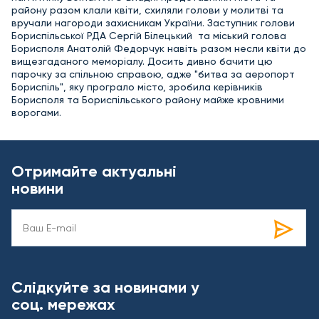
району разом клали квіти, схиляли голови у молитві та
вручали нагороди захисникам України. Заступник голови
Бориспільської РДА Сергій Білецький та міський голова
Борисполя Анатолій Федорчук навіть разом несли квіти до
вищезгаданого меморіалу. Досить дивно бачити цю
парочку за спільною справою, адже "битва за аеропорт
Бориспіль", яку програло місто, зробила керівників
Борисполя та Бориспільського району майже кровними
ворогами.
Отримайте актуальні
новини
Слідкуйте за новинами у
соц. мережах