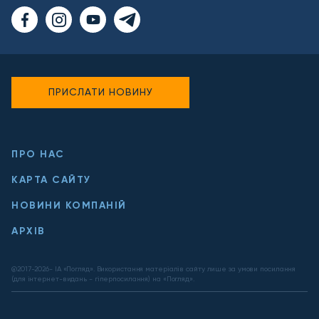
ПРИСЛАТИ НОВИНУ
ПРО НАС
КАРТА САЙТУ
НОВИНИ КОМПАНІЙ
АРХІВ
@2017-
2026
- ІА «Погляд». Використання матеріалів сайту лише за умови посилання
(для інтернет-видань - гіперпосилання) на «Погляд».