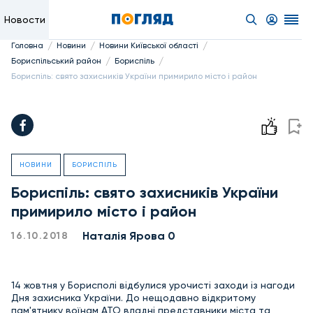
Новости
/
/
/
Головна
Новини
Новини Київської області
/
/
Бориспільський район
Бориспіль
Бориспіль: свято захисників України примирило місто і район
НОВИНИ
БОРИСПІЛЬ
Бориспіль: свято захисників України
примирило місто і район
Наталія Ярова 0
16.10.2018
14 жовтня у Борисполі відбулися урочисті заходи із нагоди
Дня захисника України. До нещодавно відкритому
пам'ятнику воїнам АТО владні представники міста та