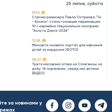
25 липня, субота
19:52
Стрічка режисера Павла Острікова "Ти
- Космос" стала головним переможцем
10-ї ювілейної Національної кінопремії
"Золота Дзиґа-2026"
12:08
Міносвіти оновило портал для навчання
дітей за кордоном (ФОТО)
08:27
Третя масована атака на Слов'янськ за
добу: 16 поранених, серед них дитина
(ВІДЕО)
йте за новинами у
ережах