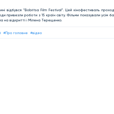
ні відбувся “Bobritsa Film Festival”. Цей кінофестиваль прохо
юди привезли роботи з 15 країн світу. Фільми показували усім 
а на відкритті і Мілена Терещенко.
й
#Про головне
#відео