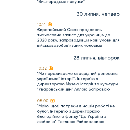
"Вишгородські павучки"
30 липня, четвер
10:14
Європейський Союз продовжив
тимчасовий захист для українців до
2028 року, запровадивши нові умови для
військовозобов'язаних чоловіків
28 липня, вівторок
10:32
"Ми переживаємо своєрідний ренесанс
української історії". Інтерв’ю з
директоркою Музею історії та культури
"Уваровський дім" Аллою Багіровою
08:00
"Мрію, щоб потреби в нашій роботі не
було". Інтерв’ю з директоркою
благодійного фонду "До України з
любов’ю" Тетяною Рябоволовою