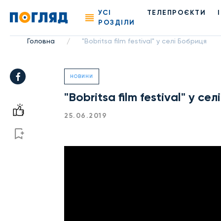
УСІ
ТЕЛЕПРОЄКТИ
РОЗДІЛИ
Головна
"Bobritsa film festival" у селі Бобриця
/
НОВИНИ
"Bobritsa film festival" у се
25.06.2019