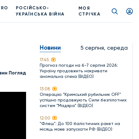
PRO
РОСІЙСЬКО-
МОЯ
УКРАЇНСЬКА ВІЙНА
СТРІЧКА
Новини
5 серпня, середа
17:45
Прогноз погоди на 6-7 серпня 2026:
Україну продовжить накривати
вин Погляд
аномальна спека (ВІДЕО)
13:08
Операцію "Кримський рубильник OFF"
успішно продовжують Сили безпілотних
систем "Мадяра" (ВІДЕО)
12:00
"Флеш": До 100 балістичних ракет на
місяць може запускати РФ (ВІДЕО)