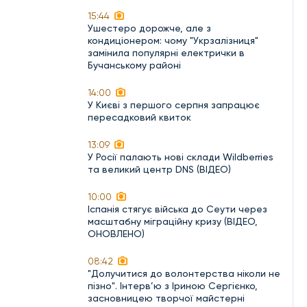
15:44
Ушестеро дорожче, але з
кондиціонером: чому "Укрзалізниця"
замінила популярні електрички в
Бучанському районі
14:00
У Києві з першого серпня запрацює
пересадковий квиток
13:09
У Росії палають нові склади Wildberries
та великий центр DNS (ВІДЕО)
10:00
Іспанія стягує війська до Сеути через
масштабну міграційну кризу (ВІДЕО,
ОНОВЛЕНО)
08:42
"Долучитися до волонтерства ніколи не
пізно". Інтерв’ю з Іриною Сергієнко,
засновницею творчої майстерні