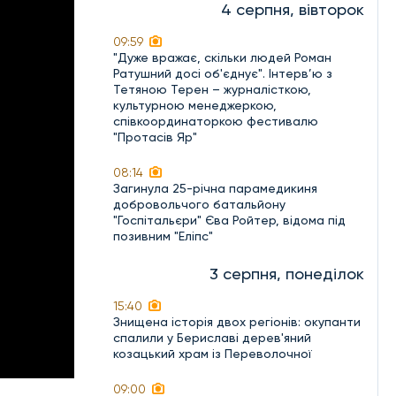
4 серпня, вівторок
09:59
"Дуже вражає, скільки людей Роман
Ратушний досі об'єднує". Інтерв’ю з
Тетяною Терен – журналісткою,
культурною менеджеркою,
співкоординаторкою фестивалю
"Протасів Яр"
08:14
Загинула 25-річна парамедикиня
добровольчого батальйону
"Госпітальєри" Єва Ройтер, відома під
позивним "Еліпс"
3 серпня, понеділок
15:40
Знищена історія двох регіонів: окупанти
спалили у Бериславі дерев'яний
козацький храм із Переволочної
09:00