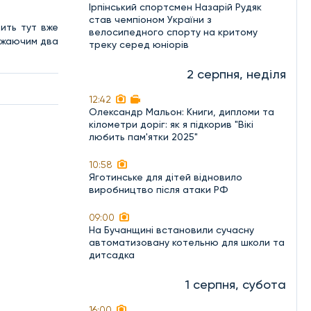
Ірпінський спортсмен Назарій Рудяк
став чемпіоном України з
дить тут вже
велосипедного спорту на критому
бажаючим два
треку серед юніорів
2 серпня, неділя
12:42
Олександр Мальон: Книги, дипломи та
кілометри доріг: як я підкорив "Вікі
любить пам'ятки 2025"
10:58
Яготинське для дітей відновило
виробництво після атаки РФ
09:00
На Бучанщині встановили сучасну
автоматизовану котельню для школи та
дитсадка
1 серпня, субота
16:00