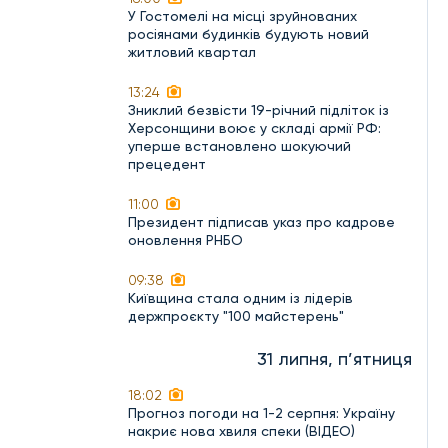
У Гостомелі на місці зруйнованих
росіянами будинків будують новий
житловий квартал
13:24
Зниклий безвісти 19-річний підліток із
Херсонщини воює у складі армії РФ:
уперше встановлено шокуючий
прецедент
11:00
Президент підписав указ про кадрове
оновлення РНБО
09:38
Київщина стала одним із лідерів
держпроєкту "100 майстерень"
31 липня, п’ятниця
18:02
Прогноз погоди на 1-2 серпня: Україну
накриє нова хвиля спеки (ВІДЕО)