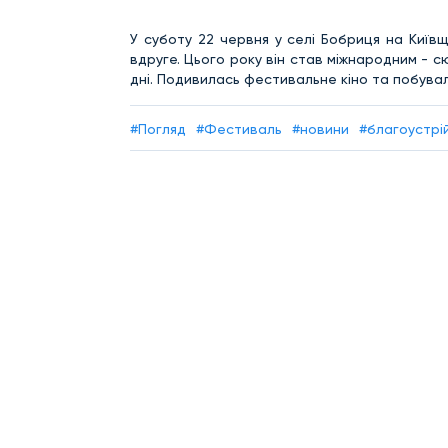
У суботу 22 червня у селі Бобриця на Київщи
вдруге. Цього року він став міжнародним - с
дні. Подивилась фестивальне кіно та побувал
#Погляд
#Фестиваль
#новини
#благоустрі