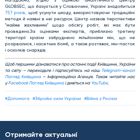
Нагадаємо, згідно з оцінкою аналітичного центру
GLOBSEC, що базується у Словаччині, Україні знадобиться
757 років,
щоб усунути шкоду, використовуючи традиційні
методи й наявні в неї ресурси. Центр назвав перспективи
"майже жахливими" щодо обсягу робіт, які має бути
проведено.За оцінками експертів, приблизно третину
території країни забруднено мільйонами мін, що не
розірвалися, і касетних бомб, а також розтяжок, мін-пасток
і осколків снарядів.
Щоб першими дізнаватися про останні події Київщини, України
та світу – переходьте і підписуйтесь на наш
Telegram-канал
Погляд Київщина
– Інформаційна Агенція. Також читайте нас
у
Facebook Погляд Київщина
і дивіться на
YouTube
.
#Допомога
#Збройні сили України
#Війна з Росією
Отримайте актуальні