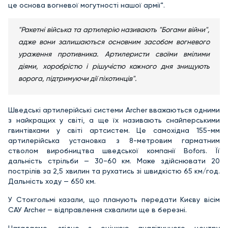
це основа вогневої могутності нашої армії".
"Ракетні війська та артилерію називають "Богами війни",
адже вони залишаються основним засобом вогневого
ураження противника. Артилеристи своїми вмілими
діями, хоробрістю і рішучістю кожного дня знищують
ворога, підтримуючи дії піхотинців".
Шведські артилерійські системи Archer вважаються одними
з найкращих у світі, а ще їх називають снайперськими
гвинтівками у світі артсистем. Це самохідна 155-мм
артилерійська установка з 8-метровим гарматним
стволом виробництва шведської компанії Bofors. Її
дальність стрільби — 30−60 км. Може здійснювати 20
пострілів за 2,5 хвилин та рухатись зі швидкістю 65 км/год.
Дальність ходу — 650 км.
У Стокгольмі казали, що планують передати Києву вісім
САУ Archer — відправлення схвалили ще в березні.