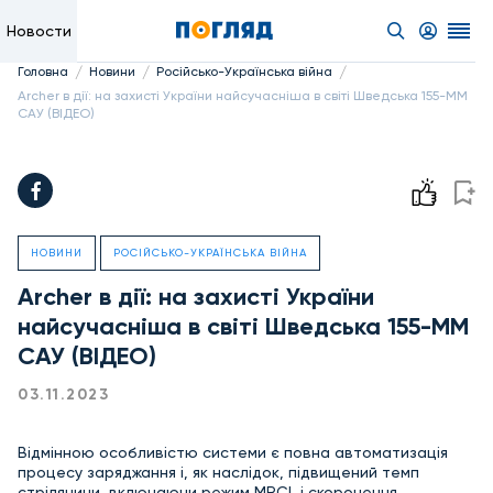
Новости
/
/
/
Головна
Новини
Російсько-Українська війна
Archer в дії: на захисті України найсучасніша в світі Шведська 155-ММ
САУ (ВІДЕО)
НОВИНИ
РОСІЙСЬКО-УКРАЇНСЬКА ВІЙНА
Archer в дії: на захисті України
найсучасніша в світі Шведська 155-ММ
САУ (ВІДЕО)
03.11.2023
Відмінною особливістю системи є повна автоматизація
процесу заряджання і, як наслідок, підвищений темп
стрілянини, включаючи режим MRCI, і скорочення