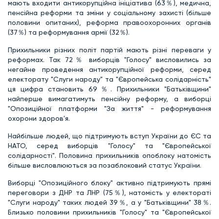
мають входити антикорупційна ініціатива (63％), медична,
пенсійна реформи та зміни у соціальному захисті (більше
половини опитаних), реформа правоохоронних органів
(37％) та реформування армії (32％).
Прихильники різних політ партій мають різні переваги у
реформах. Так 72％ виборців "Голосу" висловились за
негайне проведення антикорупційної реформи, серед
електорату "Слуги народу" та "Європейська солідарність"
ця цифра становить 69％. Прихильники "Батьківщини"
найперше вимагатимуть пенсійну реформу, а виборці
"Опозиційної платформи "За життя" - реформування
охорони здоров'я.
Найбільше людей, що підтримують вступ України до ЄС та
НАТО, серед виборців "Голосу" та "Європейської
солідарності". Половина прихильників опоблоку натомість
більше висловлюються за позаблоковий статус України.
Виборці "Опозиційного блоку" активно підтримують прямі
переговори з ДНР та ЛНР (75％), натомість у електораті
"Слуги народу" таких людей 39％, а у "Батьківщини" 38％.
Близько половини прихильників "Голосу" та "Європейської