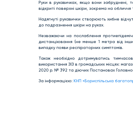
Руки в рукавичках, якщо вони забруднені, 
відкриті поверхні шкіри, зокрема на обличчя 
Надягнуті рукавички створюють хибне відчу
до подразнення шкіри на руках.
Незважаючи на послаблення протиепідемічн
дистанціювання (не менше 1 метра від інших
випадку появи респіраторних симптомів.
Також необхідно дотримуватись тимчасов
використання ЗІЗ в громадських місцях: мага
2020 р. № 392 та діючих Постановах Головно
За інформацією:
КНП «Бориспільська багатопр