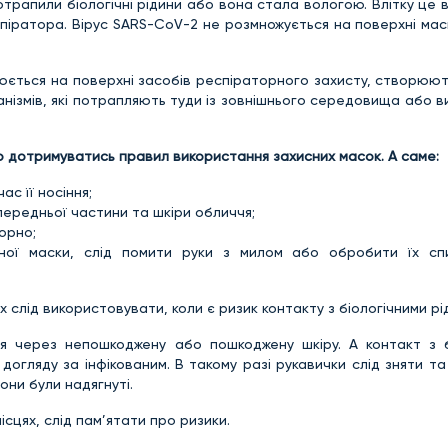
отрапили біологічні рідини або вона стала вологою. Влітку це 
спіратора. Вірус SARS-CoV-2 не розмножується на поверхні ма
юється на поверхні засобів респіраторного захисту, створюют
нізмів, які потрапляють туди із зовнішнього середовища або 
 дотримуватись правил використання захисних масок. А саме:
ас її носіння;
 передньої частини та шкіри обличчя;
орно;
аної маски, слід помити руки з милом або обробити їх сп
х слід використовувати, коли є ризик контакту з біологічними рі
 через непошкоджену або пошкоджену шкіру. А контакт з б
догляду за інфікованим. В такому разі рукавички слід зняти та
они були надягнуті.
сцях, слід пам’ятати про ризики.