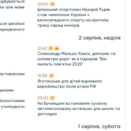
відбувається
09:00
ски але може
Ірпінський спортсмен Назарій Рудяк
став чемпіоном України з
велосипедного спорту на критому
ься ідеальні
треку серед юніорів
видихуваного
2 серпня, неділя
12:42
Олександр Мальон: Книги, дипломи та
кілометри доріг: як я підкорив "Вікі
любить пам'ятки 2025"
иртовмісним
10:58
Яготинське для дітей відновило
виробництво після атаки РФ
динами.
09:00
іологічними
На Бучанщині встановили сучасну
 утилізувати
автоматизовану котельню для школи та
дитсадка
1 серпня, субота