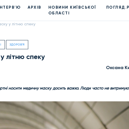
ІНТЕРВ'Ю
АРХІВ
НОВИНИ КИЇВСЬКОЇ
ПОГЛЯД.
ОБЛАСТІ
ску у літню спеку
І
ЗДОРОВ'Я
у літню спеку
Оксана К
ртні носити медичну маску досить важко. Люди часто не витримую