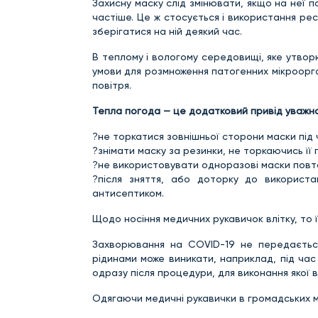
Захисну маску слід змінювати, якщо на неї п
частіше. Це ж стосується і використання ре
зберігатися на ній деякий час.
В теплому і вологому середовищі, яке утвор
умови для розмноження патогенних мікроорга
повітря.
Тепла погода — це додатковий привід уважно
?не торкатися зовнішньої сторони маски під ч
?знімати маску за резинки, не торкаючись її
?не використовувати одноразові маски повт
?після зняття, або доторку до використ
антисептиком.
Щодо носіння медичних рукавичок влітку, то ї
Захворювання на COVID-19 не передається
рідинами може виникати, наприклад, під час 
одразу після процедури, для виконання якої в
Одягаючи медичні рукавички в громадських мі