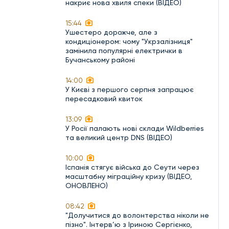
накриє нова хвиля спеки (ВІДЕО)
15:44
Ушестеро дорожче, але з
кондиціонером: чому "Укрзалізниця"
замінила популярні електрички в
Бучанському районі
14:00
У Києві з першого серпня запрацює
пересадковий квиток
13:09
У Росії палають нові склади Wildberries
та великий центр DNS (ВІДЕО)
10:00
Іспанія стягує війська до Сеути через
масштабну міграційну кризу (ВІДЕО,
ОНОВЛЕНО)
08:42
"Долучитися до волонтерства ніколи не
пізно". Інтерв’ю з Іриною Сергієнко,