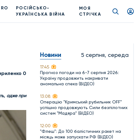
PRO
РОСІЙСЬКО-
МОЯ
УКРАЇНСЬКА ВІЙНА
СТРІЧКА
Новини
5 серпня, середа
17:45
Прогноз погоди на 6-7 серпня 2026:
ириленко 0
Україну продовжить накривати
аномальна спека (ВІДЕО)
ть, адже при
13:08
Операцію "Кримський рубильник OFF"
успішно продовжують Сили безпілотних
систем "Мадяра" (ВІДЕО)
12:00
"Флеш": До 100 балістичних ракет на
місяць може запускати РФ (ВІДЕО)