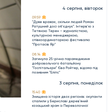
4 серпня, вівторок
09:59
"Дуже вражає, скільки людей Роман
Ратушний досі об'єднує". Інтерв’ю з
Тетяною Терен – журналісткою,
культурною менеджеркою,
співкоординаторкою фестивалю
"Протасів Яр"
08:14
Загинула 25-річна парамедикиня
добровольчого батальйону
"Госпітальєри" Єва Ройтер, відома під
позивним "Еліпс"
3 серпня, понеділок
15:40
Знищена історія двох регіонів: окупанти
спалили у Бериславі дерев'яний
козацький храм із Переволочної