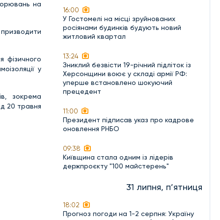
ворювань на
16:00
У Гостомелі на місці зруйнованих
росіянами будинків будують новий
 призводити
житловий квартал
13:24
я фізичного
Зниклий безвісти 19-річний підліток із
моізоляції у
Херсонщини воює у складі армії РФ:
уперше встановлено шокуючий
прецедент
ів, зокрема
ід 20 травня
11:00
Президент підписав указ про кадрове
оновлення РНБО
09:38
Київщина стала одним із лідерів
держпроєкту "100 майстерень"
31 липня, п’ятниця
18:02
Прогноз погоди на 1-2 серпня: Україну