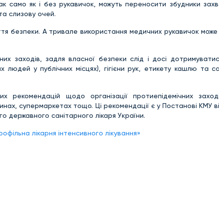
так само як і без рукавичок, можуть переносити збудники зах
та слизову очей.
ття безпеки. А тривале використання медичних рукавичок може
их заходів, задля власної безпеки слід і досі дотримуватис
 людей у публічних місцях), гігієни рук, етикету кашлю та са
их рекомендацій щодо організації протиепідемічних заход
зинах, супермаркетах тощо. Ці рекомендації є у Постанові КМУ в
го державного санітарного лікаря України.
офільна лікарня інтенсивного лікування»