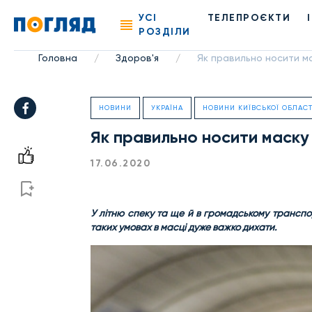
УСІ
ТЕЛЕПРОЄКТИ
РОЗДІЛИ
Головна
Здоров'я
Як правильно носити ма
/
/
НОВИНИ
УКРАЇНА
НОВИНИ КИЇВСЬКОЇ ОБЛАСТ
Як правильно носити маску 
17.06.2020
У літню спеку та ще й в громадському транспо
таких умовах в масці дуже важко дихати.