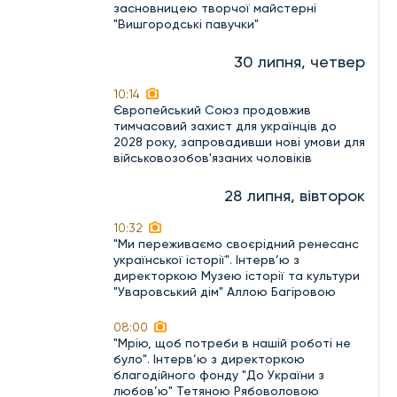
засновницею творчої майстерні
"Вишгородські павучки"
30 липня, четвер
10:14
Європейський Союз продовжив
тимчасовий захист для українців до
2028 року, запровадивши нові умови для
військовозобов'язаних чоловіків
28 липня, вівторок
10:32
"Ми переживаємо своєрідний ренесанс
української історії". Інтерв’ю з
директоркою Музею історії та культури
"Уваровський дім" Аллою Багіровою
08:00
"Мрію, щоб потреби в нашій роботі не
було". Інтерв’ю з директоркою
благодійного фонду "До України з
любов’ю" Тетяною Рябоволовою