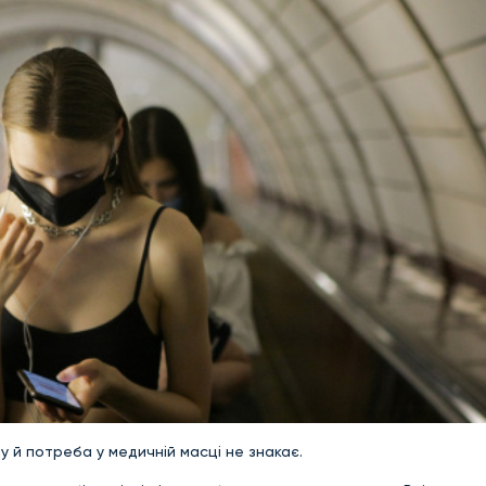
у й потреба у медичній масці не знакає.