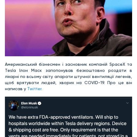
Американський бізнесмен і засновник компаній SpaceX та
Tesla Ілон Маск запопонував безкоштовно роздати в
лікарні по всьому світу апарати штучної вентиляції легенів,
щоб врятувати людей, хворих на COVID-19. Про це він
написав у
Twitter.