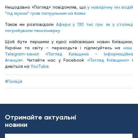
Нещодавно «Погляд» повідомляв, що
у новорічну ніч водій
“під мухою” грав патрульним на баяні
Також ми розповідали
Афера у 130 тис грн: як у столиці
пограбували пенсіонерку
Щоб бути першими у курсі найсвіжіших новин Київщини,
України та світу – переходьте і підписуйтесь на
наш
Telegram-канал «Погляд Київщина – Інформаційна
Агенція».
Читайте нас у Facebook
«Погляд Київщина»
і
дивіться на
YouTube
.
#Поліція
Отримайте актуальні
новини