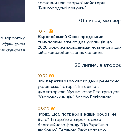
засновницею творчої майстерні
"Вишгородські павучки"
30 липня, четвер
10:14
Європейський Союз продовжив
ла заробітну
тимчасовий захист для українців до
о підвищення
2028 року, запровадивши нові умови для
тно оцінена в
військовозобов'язаних чоловіків
28 липня, вівторок
10:32
"Ми переживаємо своєрідний ренесанс
української історії". Інтерв’ю з
директоркою Музею історії та культури
"Уваровський дім" Аллою Багіровою
08:00
"Мрію, щоб потреби в нашій роботі не
було". Інтерв’ю з директоркою
благодійного фонду "До України з
любов’ю" Тетяною Рябоволовою