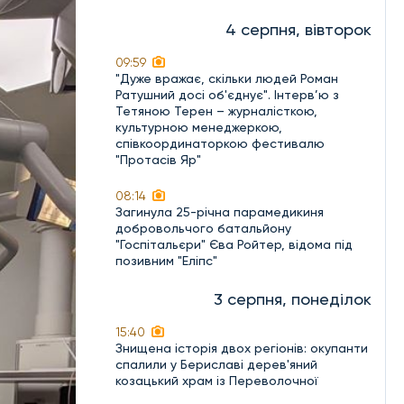
4 серпня, вівторок
09:59
"Дуже вражає, скільки людей Роман
Ратушний досі об'єднує". Інтерв’ю з
Тетяною Терен – журналісткою,
культурною менеджеркою,
співкоординаторкою фестивалю
"Протасів Яр"
08:14
Загинула 25-річна парамедикиня
добровольчого батальйону
"Госпітальєри" Єва Ройтер, відома під
позивним "Еліпс"
3 серпня, понеділок
15:40
Знищена історія двох регіонів: окупанти
спалили у Бериславі дерев'яний
козацький храм із Переволочної