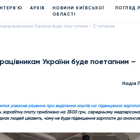
ІНТЕРВ'Ю
АРХІВ
НОВИНИ КИЇВСЬКОЇ
ПОГЛЯД.
ОБЛАСТІ
медпрацівникам України буде поетапним – Степанов
рацівникам України буде поетапним –
Надiя 
липня ухвалив рішення про виділення коштів на підвищення зарплат
ь заробітну плату приблизно на 3500 грн, середньому медперсона
днак людей цікавить, чому не буде підвищення зарплати до анонсо