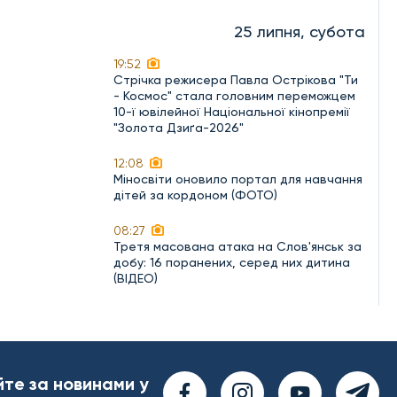
25 липня, субота
19:52
Стрічка режисера Павла Острікова "Ти
- Космос" стала головним переможцем
10-ї ювілейної Національної кінопремії
"Золота Дзиґа-2026"
12:08
Міносвіти оновило портал для навчання
дітей за кордоном (ФОТО)
08:27
Третя масована атака на Слов'янськ за
добу: 16 поранених, серед них дитина
(ВІДЕО)
йте за новинами у