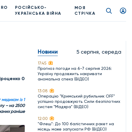
PRO
РОСІЙСЬКО-
МОЯ
УКРАЇНСЬКА ВІЙНА
СТРІЧКА
Новини
5 серпня, середа
17:45
Прогноз погоди на 6-7 серпня 2026:
Україну продовжить накривати
Проценко 0
аномальна спека (ВІДЕО)
13:08
Операцію "Кримський рубильник OFF"
 медикам із 1
успішно продовжують Сили безпілотних
лу – на 2500
систем "Мадяра" (ВІДЕО)
ваних раніше
12:00
"Флеш": До 100 балістичних ракет на
місяць може запускати РФ (ВІДЕО)