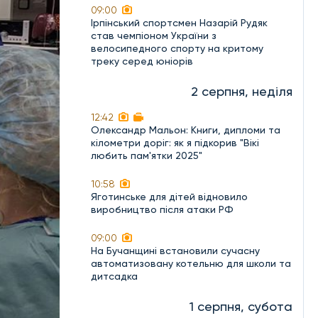
09:00
Ірпінський спортсмен Назарій Рудяк
став чемпіоном України з
велосипедного спорту на критому
треку серед юніорів
2 серпня, неділя
12:42
Олександр Мальон: Книги, дипломи та
кілометри доріг: як я підкорив "Вікі
любить пам'ятки 2025"
10:58
Яготинське для дітей відновило
виробництво після атаки РФ
09:00
На Бучанщині встановили сучасну
автоматизовану котельню для школи та
дитсадка
1 серпня, субота