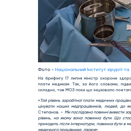
Фото -
Національний Інститут хірургії та
На брифінгу 17 липня міністр охорони здор
плати медикам. Так, за його словами, підв
складно, тож МОЗ поки що ініціювало поетапн
«
Той рівень заробітної плати медичних працівни
цінувати наших медпрацівників, людей, до я
Степанов. –
Ми послідовно повинні вивести за
рівень, на якому вона повинна бути. Що стос
приходить після інтернатури, повинна бути в м
медичного працівника, лікаря
».