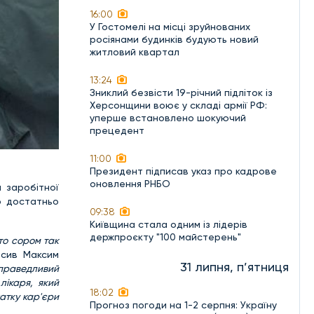
16:00
У Гостомелі на місці зруйнованих
росіянами будинків будують новий
житловий квартал
13:24
Зниклий безвісти 19-річний підліток із
Херсонщини воює у складі армії РФ:
уперше встановлено шокуючий
прецедент
11:00
Президент підписав указ про кадрове
оновлення РНБО
 заробітної
о достатньо
09:38
Київщина стала одним із лідерів
держпроєкту "100 майстерень"
сто сором так
осив Максим
31 липня, п’ятниця
справедливий
лікаря, який
18:02
чатку кар'єри
Прогноз погоди на 1-2 серпня: Україну