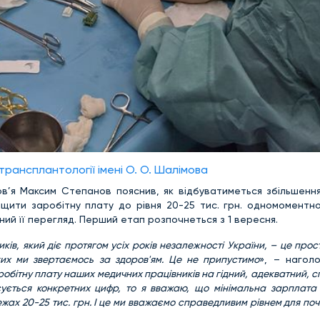
 трансплантології імені О. О. Шалімова
ов’я Максим Степанов пояснив, як відбуватиметься збільшення
ищити заробітну плату до рівня 20-25 тис. грн. одномоментн
ий її перегляд. Перший етап розпочнеться з 1 вересня.
ків, який діє протягом усіх років незалежності України, – це про
ких ми звертаємось за здоров'ям. Це не припустимо
», – нагол
робітну плату наших медичних працівників на гідний, адекватний, 
ується конкретних цифр, то я вважаю, що мінімальна зарплата 
ежах 20-25 тис. грн. І це ми вважаємо справедливим рівнем для по