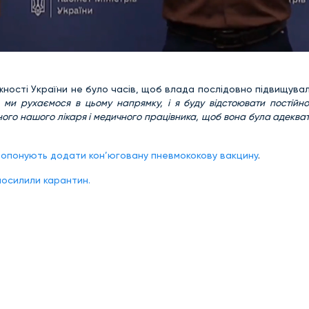
жності України не було часів, щоб влада послідовно підвищува
 ми рухаємося в цьому напрямку, і я буду відстоювати постійн
жного нашого лікаря і медичного працівника, щоб вона була адеква
опонують додати кон’юговану пневмококову вакцину
.
посилили карантин.