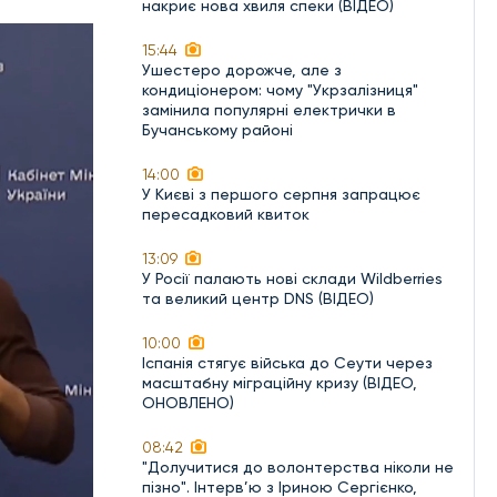
накриє нова хвиля спеки (ВІДЕО)
15:44
Ушестеро дорожче, але з
кондиціонером: чому "Укрзалізниця"
замінила популярні електрички в
Бучанському районі
14:00
У Києві з першого серпня запрацює
пересадковий квиток
13:09
У Росії палають нові склади Wildberries
та великий центр DNS (ВІДЕО)
10:00
Іспанія стягує війська до Сеути через
масштабну міграційну кризу (ВІДЕО,
ОНОВЛЕНО)
08:42
"Долучитися до волонтерства ніколи не
пізно". Інтерв’ю з Іриною Сергієнко,