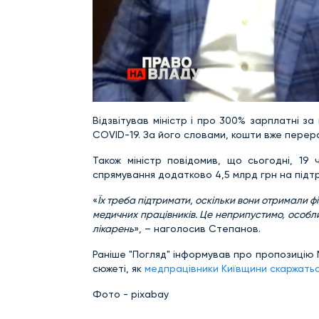
Відзвітував міністр і про 300% зарплатні за
COVID-19. За його словами, кошти вже перера
Також міністр повідомив, що сьогодні, 19
спрямування додатково 4,5 млрд грн на підтрим
«
Їх треба підтримати, оскільки вони отримали фі
медичних працівників. Це неприпустимо, особли
лікарень
», – наголосив Степанов.
Раніше "Погляд" інформував про пропозиці
сюжеті, як
медпрацівники Київщини скаржатьс
Фото - pixabay