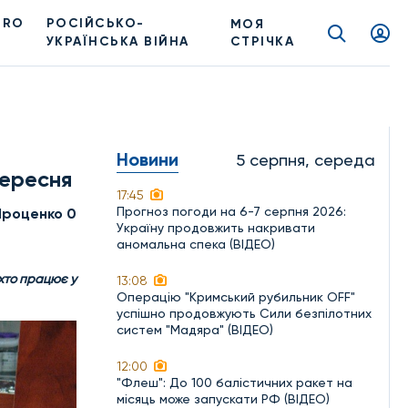
PRO
РОСІЙСЬКО-
МОЯ
УКРАЇНСЬКА ВІЙНА
СТРІЧКА
Новини
5 серпня, середа
вересня
17:45
Прогноз погоди на 6-7 серпня 2026:
Проценко 0
Україну продовжить накривати
аномальна спека (ВІДЕО)
хто працює у
13:08
Операцію "Кримський рубильник OFF"
успішно продовжують Сили безпілотних
систем "Мадяра" (ВІДЕО)
12:00
"Флеш": До 100 балістичних ракет на
місяць може запускати РФ (ВІДЕО)