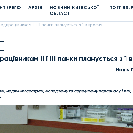
ІНТЕРВ'Ю
АРХІВ
НОВИНИ КИЇВСЬКОЇ
ПОГЛЯД.
ОБЛАСТІ
дпрацівникам ІІ і ІІІ ланки планується з 1 вересня
Я
цівникам ІІ і ІІІ ланки планується з 1 
Надiя 
ям, медичним сестрам, молодшому та середньому персоналу і тим, 
.