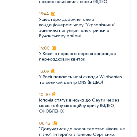
накриє нова хвиля спеки (ВІДЕО)
15:44
Ушестеро дорожче, але з
кондиціонером: чому "Укрзалізниця"
замінила популярні електрички в
Бучанському районі
14:00
У Києві з першого серпня запрацює
пересадковий квиток
13:09
У Росії палають нові склади Wildberries
та великий центр DNS (ВІДЕО)
10:00
Іспанія стягує війська до Сеути через
масштабну міграційну кризу (ВІДЕО,
ОНОВЛЕНО)
08:42
"Долучитися до волонтерства ніколи не
пізно". Інтерв’ю з Іриною Сергієнко,