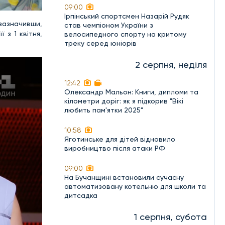
09:00
Ірпінський спортсмен Назарій Рудяк
зазначивши,
став чемпіоном України з
 з 1 квітня,
велосипедного спорту на критому
треку серед юніорів
2 серпня, неділя
12:42
Олександр Мальон: Книги, дипломи та
кілометри доріг: як я підкорив "Вікі
любить пам'ятки 2025"
10:58
Яготинське для дітей відновило
виробництво після атаки РФ
09:00
На Бучанщині встановили сучасну
автоматизовану котельню для школи та
дитсадка
1 серпня, субота