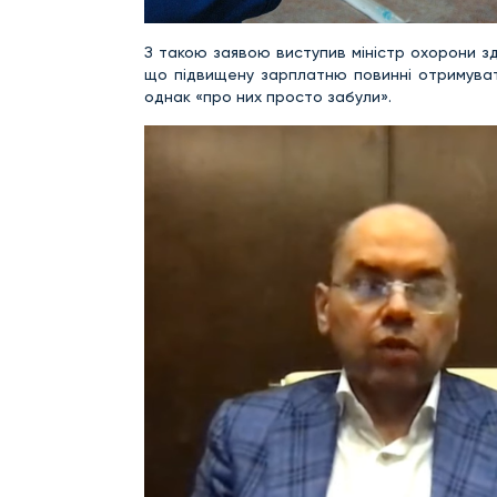
З такою заявою виступив міністр охорони з
що підвищену зарплатню повинні отримувати 
однак «про них просто забули».