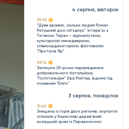
4 серпня, вівторок
09:59
"Дуже вражає, скільки людей Роман
Ратушний досі об'єднує". Інтерв’ю з
Тетяною Терен – журналісткою,
культурною менеджеркою,
співкоординаторкою фестивалю
"Протасів Яр"
08:14
Загинула 25-річна парамедикиня
добровольчого батальйону
"Госпітальєри" Єва Ройтер, відома під
позивним "Еліпс"
3 серпня, понеділок
15:40
Знищена історія двох регіонів: окупанти
спалили у Бериславі дерев'яний
козацький храм із Переволочної