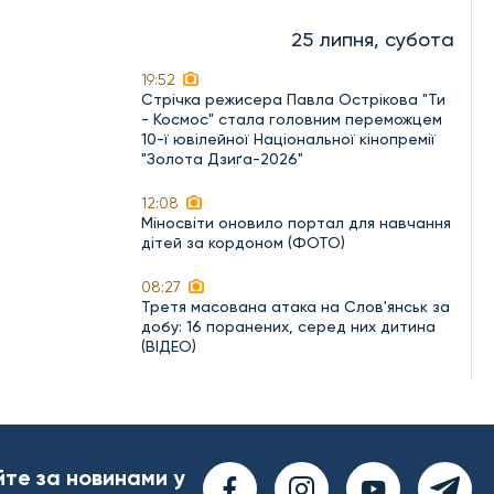
25 липня, субота
19:52
Стрічка режисера Павла Острікова "Ти
- Космос" стала головним переможцем
10-ї ювілейної Національної кінопремії
"Золота Дзиґа-2026"
12:08
Міносвіти оновило портал для навчання
дітей за кордоном (ФОТО)
08:27
Третя масована атака на Слов'янськ за
добу: 16 поранених, серед них дитина
(ВІДЕО)
йте за новинами у