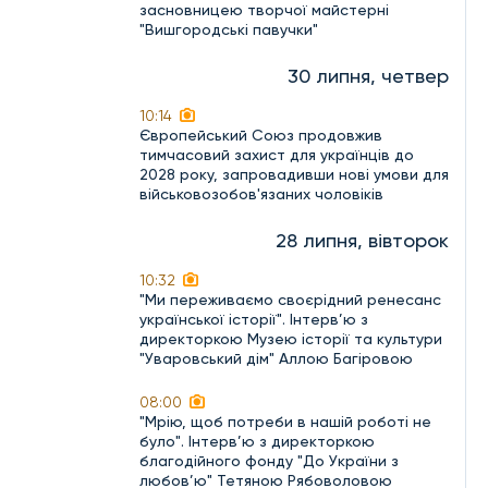
засновницею творчої майстерні
"Вишгородські павучки"
30 липня, четвер
10:14
Європейський Союз продовжив
тимчасовий захист для українців до
2028 року, запровадивши нові умови для
військовозобов'язаних чоловіків
28 липня, вівторок
10:32
"Ми переживаємо своєрідний ренесанс
української історії". Інтерв’ю з
директоркою Музею історії та культури
"Уваровський дім" Аллою Багіровою
08:00
"Мрію, щоб потреби в нашій роботі не
було". Інтерв’ю з директоркою
благодійного фонду "До України з
любов’ю" Тетяною Рябоволовою