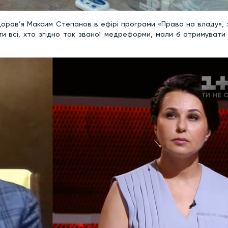
доров’я Максим Степанов в ефірі програми «Право на владу», 
всі, хто згідно так званої медреформи, мали б отримувати її