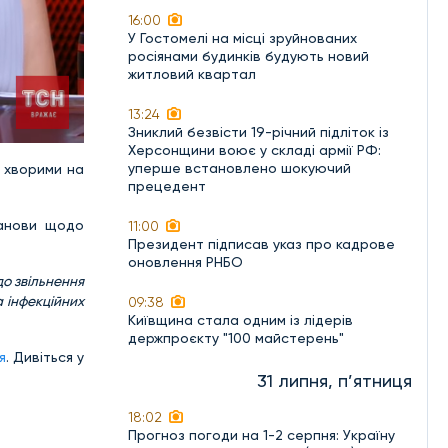
16:00
У Гостомелі на місці зруйнованих
росіянами будинків будують новий
житловий квартал
13:24
Зниклий безвісти 19-річний підліток із
Херсонщини воює у складі армії РФ:
уперше встановлено шокуючий
, хворими на
прецедент
танови щодо
11:00
Президент підписав указ про кадрове
оновлення РНБО
до звільнення
 інфекційних
09:38
Київщина стала одним із лідерів
держпроєкту "100 майстерень"
я
. Дивіться у
31 липня, п’ятниця
18:02
Прогноз погоди на 1-2 серпня: Україну