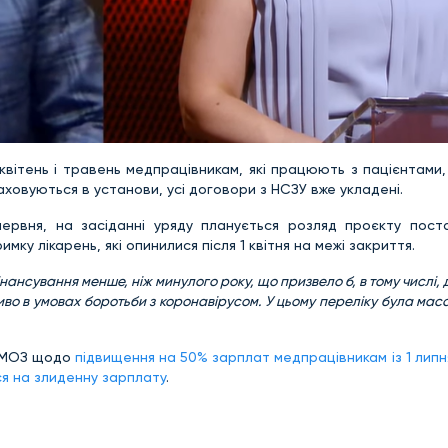
 квітень і травень медпрацівникам, які працюють з пацієнтами
ховуються в установи, усі договори з НСЗУ вже укладені.
 червня, на засіданні уряду планується розляд проєкту пос
ку лікарень, які опинилися після 1 квітня на межі закриття.
нансування менше, ніж минулого року, що призвело б, в тому числі, 
во в умовах боротьби з коронавірусом. У цьому переліку була маса
ю МОЗ щодо
підвищення на 50% зарплат медпрацівникам із 1 липн
я на злиденну зарплату
.