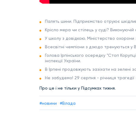
Палять шини. Підприємство отруює шкідлив
Крісло мера чи стілець у суді? Виконуючій 
У школу з довідкою. Міністерство охорони
Всесвітні чемпіони з дзюдо тренуються у 
Голова Ірпінського осередку “Стоп Корупц
інспекції України.
В Ірпені продовжують зазіхати на зелені з
Не забудемо! 29 серпня - річниця трагедії 
Про це і не тільки у Підсумках тижня.
#новини
#Влада