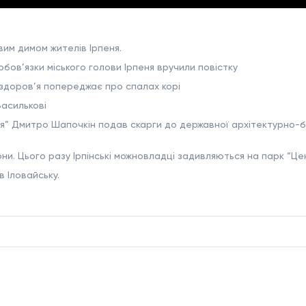
им димом жителів Ірпеня.
обов’язки міського голови Ірпеня вручили повістку
 здоров’я попереджає про спалах корі
Василькові
ія” Дмитро Шапочкін подав скарги до державної архітектурно-б
они. Цього разу Ірпінські можновладці задивляються на парк “Ц
в Іловайську.