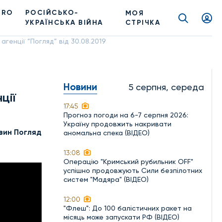
PRO
РОСІЙСЬКО-
МОЯ
УКРАЇНСЬКА ВІЙНА
СТРІЧКА
агенції “Погляд” від 30.08.2019
Новини
5 серпня, середа
ції
17:45
Прогноз погоди на 6-7 серпня 2026:
Україну продовжить накривати
вин Погляд
аномальна спека (ВІДЕО)
13:08
Операцію "Кримський рубильник OFF"
успішно продовжують Сили безпілотних
систем "Мадяра" (ВІДЕО)
12:00
"Флеш": До 100 балістичних ракет на
місяць може запускати РФ (ВІДЕО)