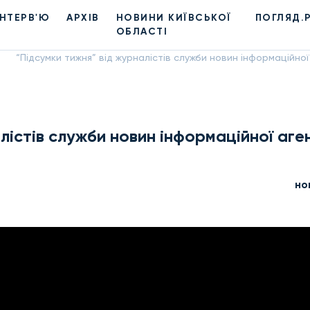
ІНТЕРВ'Ю
АРХІВ
НОВИНИ КИЇВСЬКОЇ
ПОГЛЯД.
ОБЛАСТІ
“Підсумки тижня” від журналістів служби новин інформаційної 
лістів служби новин інформаційної аген
но