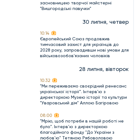
засновницею творчої майстерні
"Вишгородські павучки"
30 липня, четвер
10:14
Європейський Союз продовжив
тимчасовий захист для українців до
2028 року, запровадивши нові умови для
військовозобов'язаних чоловіків
28 липня, вівторок
10:32
"Ми переживаємо своєрідний ренесанс
української історії". Інтерв’ю з
директоркою Музею історії та культури
"Уваровський дім" Аллою Багіровою
08:00
"Мрію, щоб потреби в нашій роботі не
було". Інтерв’ю з директоркою
благодійного фонду "До України з
любов’ю" Тетяною Рябоволовою