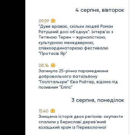
4 серпня, вівторок
09:59
"Дуже вражає, скільки людей Роман
Ратушний досі об'єднує". Інтерв’ю з
Тетяною Терен – журналісткою,
культурною менеджеркою,
співкоординаторкою фестивалю
"Протасів Яр"
08:14
Загинула 25-річна парамедикиня
добровольчого батальйону
"Госпітальєри" Єва Ройтер, відома під
позивним "Еліпс"
3 серпня, понеділок
15:40
Знищена історія двох регіонів: окупанти
спалили у Бериславі дерев'яний
козацький храм із Переволочної