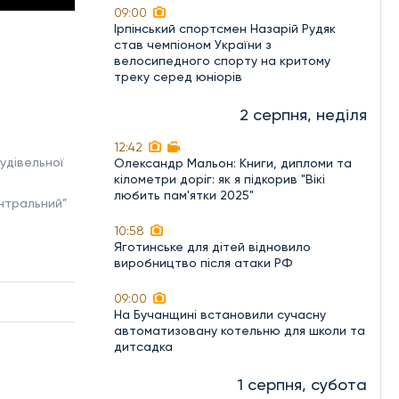
09:00
Ірпінський спортсмен Назарій Рудяк
став чемпіоном України з
велосипедного спорту на критому
треку серед юніорів
2 серпня, неділя
12:42
удівельної
Олександр Мальон: Книги, дипломи та
кілометри доріг: як я підкорив "Вікі
любить пам'ятки 2025"
ентральний”
10:58
Яготинське для дітей відновило
виробництво після атаки РФ
09:00
На Бучанщині встановили сучасну
автоматизовану котельню для школи та
дитсадка
1 серпня, субота