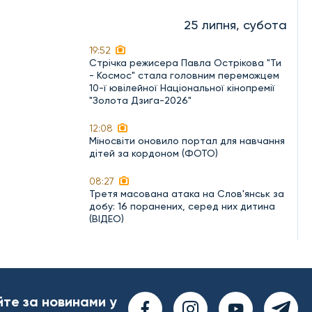
25 липня, субота
19:52
Стрічка режисера Павла Острікова "Ти
- Космос" стала головним переможцем
10-ї ювілейної Національної кінопремії
"Золота Дзиґа-2026"
12:08
Міносвіти оновило портал для навчання
дітей за кордоном (ФОТО)
08:27
Третя масована атака на Слов'янськ за
добу: 16 поранених, серед них дитина
(ВІДЕО)
йте за новинами у