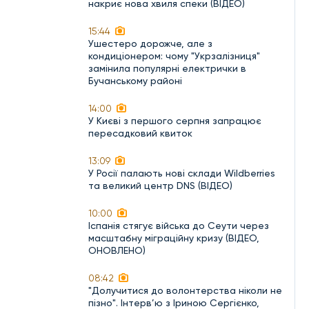
накриє нова хвиля спеки (ВІДЕО)
15:44
Ушестеро дорожче, але з
кондиціонером: чому "Укрзалізниця"
замінила популярні електрички в
Бучанському районі
14:00
У Києві з першого серпня запрацює
пересадковий квиток
13:09
У Росії палають нові склади Wildberries
та великий центр DNS (ВІДЕО)
10:00
Іспанія стягує війська до Сеути через
масштабну міграційну кризу (ВІДЕО,
ОНОВЛЕНО)
08:42
"Долучитися до волонтерства ніколи не
пізно". Інтерв’ю з Іриною Сергієнко,