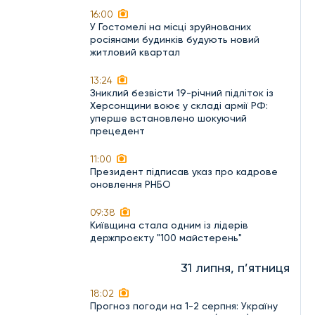
16:00
У Гостомелі на місці зруйнованих
росіянами будинків будують новий
житловий квартал
13:24
Зниклий безвісти 19-річний підліток із
Херсонщини воює у складі армії РФ:
уперше встановлено шокуючий
прецедент
11:00
Президент підписав указ про кадрове
оновлення РНБО
09:38
Київщина стала одним із лідерів
держпроєкту "100 майстерень"
31 липня, п’ятниця
18:02
Прогноз погоди на 1-2 серпня: Україну