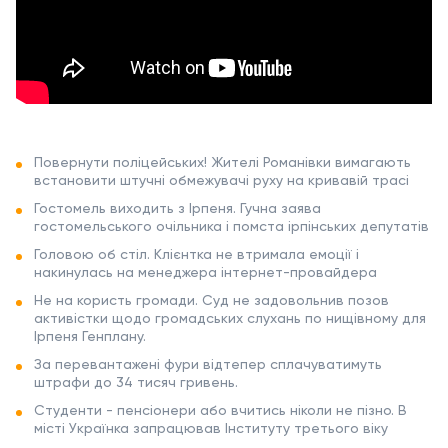
Повернути поліцейських! Жителі Романівки вимагають
встановити штучні обмежувачі руху на кривавій трасі
Гостомель виходить з Ірпеня. Гучна заява
гостомельського очільника і помста ірпінських депутатів
Головою об стіл. Клієнтка не втримала емоції і
накинулась на менеджера інтернет-провайдера
Не на користь громади. Суд не задовольнив позов
активістки щодо громадських слухань по нищівному для
Ірпеня Генплану.
За перевантажені фури відтепер сплачуватимуть
штрафи до 34 тисяч гривень.
Студенти - пенсіонери або вчитись ніколи не пізно. В
місті Українка запрацював Інституту третього віку