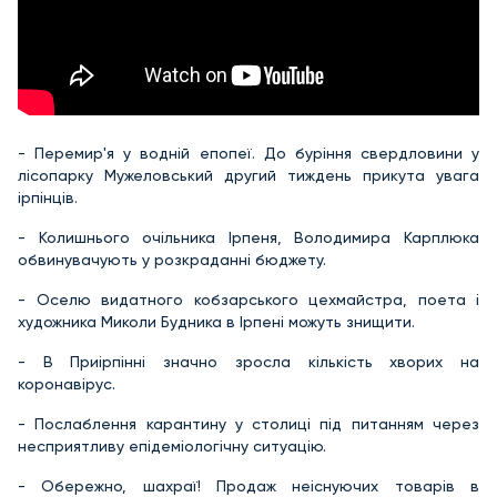
- Перемир'я у водній епопеї. До буріння свердловини у
лісопарку Мужеловський другий тиждень прикута увага
ірпінців.
- Колишнього очільника Ірпеня, Володимира Карплюка
обвинувачують у розкраданні бюджету.
- Оселю видатного кобзарського цехмайстра, поета і
художника Миколи Будника в Ірпені можуть знищити.
- В Приірпінні значно зросла кількість хворих на
коронавірус.
- Послаблення карантину у столиці під питанням через
несприятливу епідеміологічну ситуацію.
- Обережно, шахраї! Продаж неіснуючих товарів в