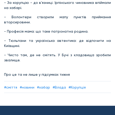
- За корупцію - до в'язниці. Ірпінського чиновника впіймали
на хабарі.
- Волонтери створили мапу пунктів приймання
вторсировини.
- Професія мама: що таке патронатна родина.
- Тюльпани та українська автентика: де відпочити на
Київщині.
- Чисто там, де не смітять. У Бучі з кладовища зробили
звалище.
Про це та не лише у підсумках тижня
#сміття
#новини
#хабар
#Влада
#Корупція