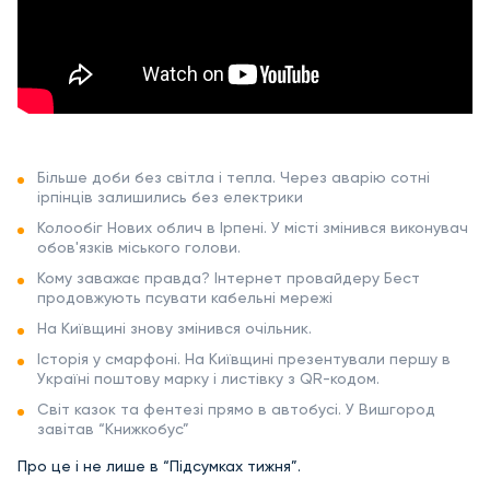
Більше доби без світла і тепла. Через аварію сотні
ірпінців залишились без електрики
Колообіг Нових облич в Ірпені. У місті змінився виконувач
обов'язків міського голови.
Кому заважає правда? Інтернет провайдеру Бест
продовжують псувати кабельні мережі
На Київщині знову змінився очільник.
Історія у смарфоні. На Київщині презентували першу в
Україні поштову марку і листівку з QR-кодом.
Світ казок та фентезі прямо в автобусі. У Вишгород
завітав “Книжкобус”
Про це і не лише в “Підсумках тижня”.