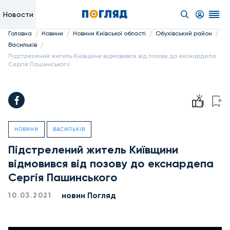
Новости
/
/
/
/
Головна
Новини
Новини Київської області
Обухівський район
/
Васильків
Підстрелений житель Київщини відмовився від позову до екснардепа
Сергія Пашинського
НОВИНИ
ВАСИЛЬКІВ
Підстрелений житель Київщини
відмовився від позову до екснардепа
Сергія Пашинського
новин Погляд
10.03.2021