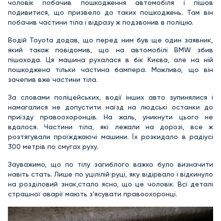
чоловік побачив пошкодження автомобіля і пішов
подивитися, що призвело до таких пошкоджень. Там він
побачив частини тіла і відразу ж подзвонив в поліцію.
Водій Toyota додав, що перед ним був ще один заявник,
який також повідомив, що на автомобілі BMW збив
пішохода. Ця машина рухалася в бік Києва, але на ній
пошкоджена тільки частина бампера. Можливо, що він
зачепив вже частини тіла.
За словами поліцейських, водії інших авто зупинялися і
намагалися не допустити наїзд на людські останки до
приїзду правоохоронців. На жаль, уникнути цього не
вдалося. Частини тіла, які лежали на дорозі, все ж
розтягували проїжджаючі машини. Їх розкидало в радіусі
300 метрів по смугах руху.
Зауважимо, що по тілу загиблого важко було визначити
навіть стать. Лише по уцілілій руці, яку відірвало і відкинуло
на розділовий знак,стало ясно, що це чоловік. Всі деталі
страшної аварії мають з'ясувати правоохоронці.