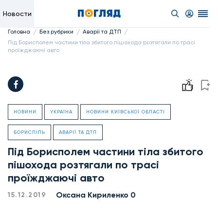
Новости
/
/
/
Головна
Без рубрики
Аварії та ДТП
Під Борисполем частини тіла збитого пішохода розтягали по трасі
проїжджаючі авто
НОВИНИ
УКРАЇНА
НОВИНИ КИЇВСЬКОЇ ОБЛАСТІ
БОРИСПІЛЬ
АВАРІЇ ТА ДТП
Під Борисполем частини тіла збитого
пішохода розтягали по трасі
проїжджаючі авто
Оксана Кириленко 0
15.12.2019