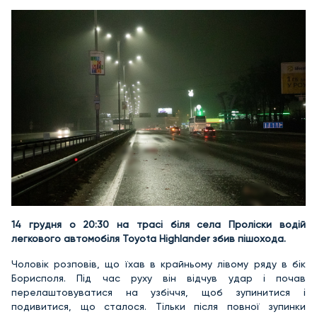
14 грудня о 20:30 на трасі біля села Проліски водій
легкового автомобіля Toyota Highlander збив пішохода.
Чоловік розповів, що їхав в крайньому лівому ряду в бік
Борисполя. Під час руху він відчув удар і почав
перелаштовуватися на узбіччя, щоб зупинитися і
подивитися, що сталося. Тільки після повної зупинки