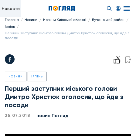
Новости
/
/
/
/
Головна
Новини
Новини Київської області
Бучанський район
/
Ірпінь
Перший заступник міського голови Дмитро Христюк оголосив, що йде з
посади
НОВИНИ
ІРПІНЬ
Перший заступник міського голови
Дмитро Христюк оголосив, що йде з
посади
новин Погляд
25.07.2018