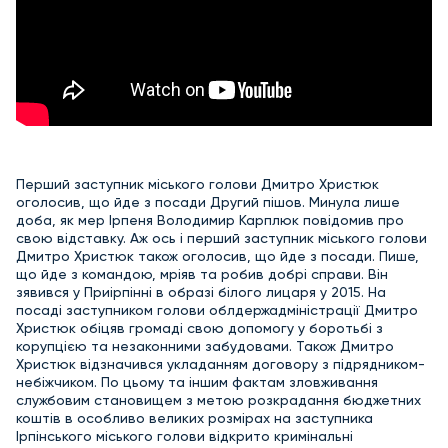
Перший заступник міського голови Дмитро Христюк
оголосив, що йде з посади Другий пішов. Минула лише
доба, як мер Ірпеня Володимир Карплюк повідомив про
свою відставку. Аж ось і перший заступник міського голови
Дмитро Христюк також оголосив, що йде з посади. Пише,
що йде з командою, мріяв та робив добрі справи. Він
зявився у Приірпінні в образі білого лицаря у 2015. На
посаді заступником голови облдержадміністрації Дмитро
Христюк обіцяв громаді свою допомогу у боротьбі з
корупцією та незаконними забудовами. Також Дмитро
Христюк відзначився укладанням договору з підрядником-
небіжчиком. По цьому та іншим фактам зловживання
службовим становищем з метою розкрадання бюджетних
коштів в особливо великих розмірах на заступника
Ірпінського міського голови відкрито кримінальні