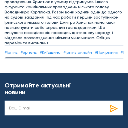
провадження. Христюк в усьому підтримував іншого
фігуранта кримінальних проваджень міського голову
Володимира Карплюка. Разом вони ходили один до одного
на судові засідання. Під час роботи першим заступником
Ірпінського міського голови Дмитро Христюк намагався
позиціонувати себе вправним господарником. Ще
минулого понеділка він проводив щотижневу нараду, і
віддавав розпорядження міським чиновникам. Обіцяв
перевірити виконання.
#Ірпінь
#ирпень
#Київщина
#Ірпінь онлайн
#Приірпіння
#Ір
Отримайте актуальні
новини