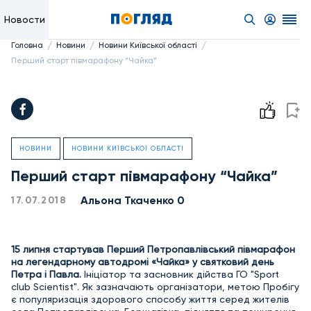
Новости
/
/
/
Головна
Новини
Новини Київської області
Перший старт півмарафону “Чайка”
НОВИНИ
НОВИНИ КИЇВСЬКОЇ ОБЛАСТІ
Перший старт півмарафону “Чайка”
Альона Ткаченко 0
17.07.2018
15 липня стартував Перший Петропавлівський півмарафон
на легендарному автодромі «Чайка» у святковий день
Петра і Павла.
Ініціатор та засновник дійства ГО "Sport
club Scientist".
Як зазначають організатори, метою Пробігу
є популяризація здорового способу життя серед жителів