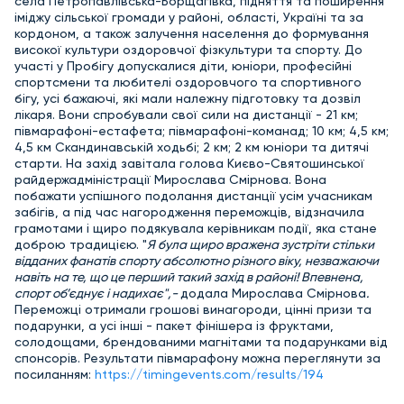
села Петропавлівська-Борщагівка, підняття та поширення
іміджу сільської громади у районі, області, Україні та за
кордоном, а також залучення населення до формування
високої культури оздоровчої фізкультури та спорту.
До
участі у Пробігу допускалися діти, юніори, професійні
спортсмени та любителі оздоровчого та спортивного
бігу, усі бажаючі, які мали належну підготовку та дозвіл
лікаря.
Вони спробували свої сили на дистанції - 21 км;
півмарафоні-естафета; півмарафоні-команад; 10 км; 4,5 км;
4,5 км Скандинавській ходьбі; 2 км; 2 км юніори та дитячі
старти.
На захід завітала голова Києво-Святошинської
райдержадміністрації Мирослава Смірнова. Вона
побажати успішного подолання дистанції усім учасникам
забігів,
а під час нагородження переможців, відзначила
грамотами і щиро подякувала керівникам події, яка стане
доброю традицією. "
Я була щиро вражена зустріти стільки
відданих фанатів спорту абсолютно різного віку, незважаючи
навіть на те, що це перший такий захід в районі! Впевнена,
спорт об’єднує і надихає",-
додала Мирослава Смірнова
.
Переможці отримали грошові винагороди, цінні призи та
подарунки, а усі інші - пакет фінішера із фруктами,
солодощами, брендованими магнітами та подарунками від
спонсорів.
Результати півмарафону можна переглянути за
посиланням:
https://timingevents.com/results/194