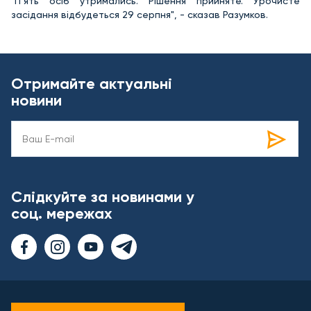
"П’ять осіб утримались. Рішення прийняте. Урочисте
засідання відбудеться 29 серпня", - сказав Разумков.
Отримайте актуальні
новини
Слідкуйте за новинами у
соц. мережах