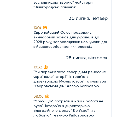
засновницею творчої майстерні
"Вишгородські павучки"
30 липня, четвер
10:14
Європейський Союз продовжив
тимчасовий захист для українців до
2028 року, запровадивши нові умови для
військовозобов'язаних чоловіків
28 липня, вівторок
10:32
"Ми переживаємо своєрідний ренесанс
української історії". Інтерв’ю з
директоркою Музею історії та культури
"Уваровський дім" Аллою Багіровою
08:00
"Мрію, щоб потреби в нашій роботі не
було". Інтерв’ю з директоркою
благодійного фонду "До України з
любов’ю" Тетяною Рябоволовою