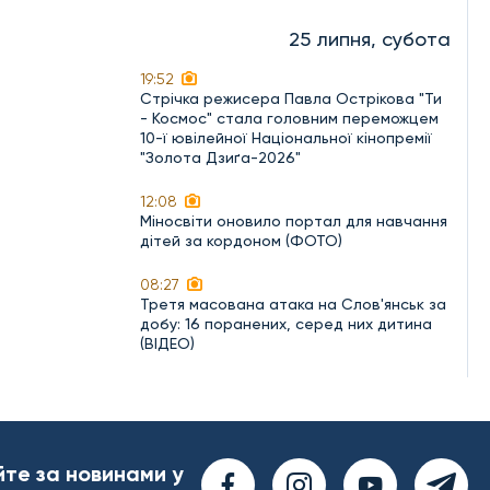
25 липня, субота
19:52
Стрічка режисера Павла Острікова "Ти
- Космос" стала головним переможцем
10-ї ювілейної Національної кінопремії
"Золота Дзиґа-2026"
12:08
Міносвіти оновило портал для навчання
дітей за кордоном (ФОТО)
08:27
Третя масована атака на Слов'янськ за
добу: 16 поранених, серед них дитина
(ВІДЕО)
йте за новинами у