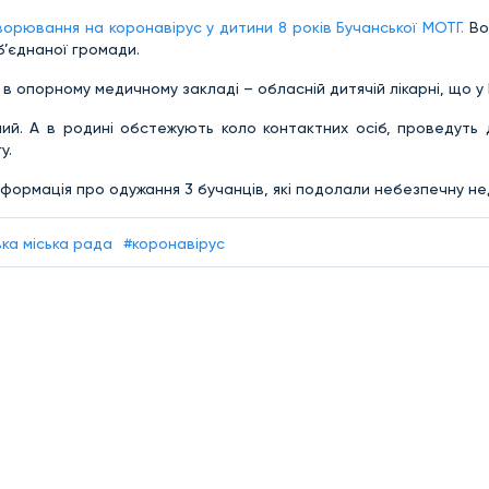
орювання на коронавірус у дитини 8 років Бучанської МОТГ.
Вон
б’єднаної громади.
в опорному медичному закладі – обласній дитячій лікарні, що у 
ьний. А в родині обстежують коло контактних осіб, проведуть
у.
нформація про одужання 3 бучанців, які подолали небезпечну не
ка міська рада
#коронавірус