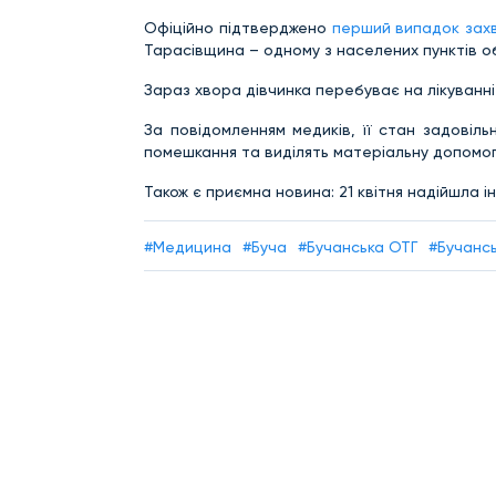
Офіційно підтверджено
перший випадок захв
Тарасівщина – одному з населених пунктів о
Зараз хвора дівчинка перебуває на лікуванні 
За повідомленням медиків, її стан задовіл
помешкання та виділять матеріальну допомог
Також є приємна новина: 21 квітня надійшла і
#Медицина
#Буча
#Бучанська ОТГ
#Бучансь