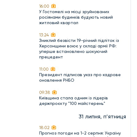
16:00
У Гостомелі на місці зруйнованих
росіянами будинків будують новий
житловий квартал
13:24
Зниклий безвісти 19-річний підліток із
Херсонщини воює у складі армії РФ:
уперше встановлено шокуючий
прецедент
11:00
Президент підписав указ про кадрове
оновлення РНБО
09:38
Київщина стала одним із лідерів
держпроєкту "100 майстерень"
31 липня, п’ятниця
18:02
Прогноз погоди на 1-2 серпня: Україну