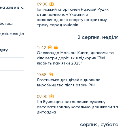
09:00
а живе в с.
Ірпінський спортсмен Назарій Рудяк
став чемпіоном України з
велосипедного спорту на критому
Боярці.
треку серед юніорів
 дезінфекцію
2 серпня, неділя
12:42
дугу.
Олександр Мальон: Книги, дипломи та
кілометри доріг: як я підкорив "Вікі
любить пам'ятки 2025"
10:58
Яготинське для дітей відновило
виробництво після атаки РФ
09:00
На Бучанщині встановили сучасну
автоматизовану котельню для школи та
дитсадка
1 серпня, субота