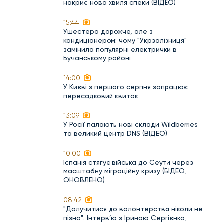
накриє нова хвиля спеки (ВІДЕО)
15:44
Ушестеро дорожче, але з
кондиціонером: чому "Укрзалізниця"
замінила популярні електрички в
Бучанському районі
14:00
У Києві з першого серпня запрацює
пересадковий квиток
13:09
У Росії палають нові склади Wildberries
та великий центр DNS (ВІДЕО)
10:00
Іспанія стягує війська до Сеути через
масштабну міграційну кризу (ВІДЕО,
ОНОВЛЕНО)
08:42
"Долучитися до волонтерства ніколи не
пізно". Інтерв’ю з Іриною Сергієнко,