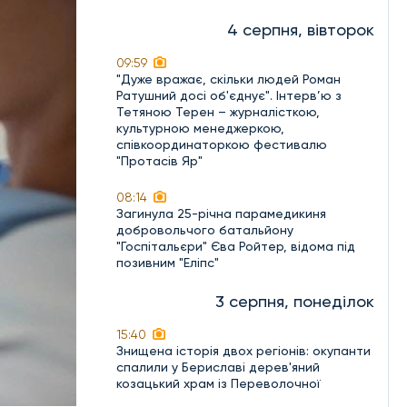
4 серпня, вівторок
09:59
"Дуже вражає, скільки людей Роман
Ратушний досі об'єднує". Інтерв’ю з
Тетяною Терен – журналісткою,
культурною менеджеркою,
співкоординаторкою фестивалю
"Протасів Яр"
08:14
Загинула 25-річна парамедикиня
добровольчого батальйону
"Госпітальєри" Єва Ройтер, відома під
позивним "Еліпс"
3 серпня, понеділок
15:40
Знищена історія двох регіонів: окупанти
спалили у Бериславі дерев'яний
козацький храм із Переволочної