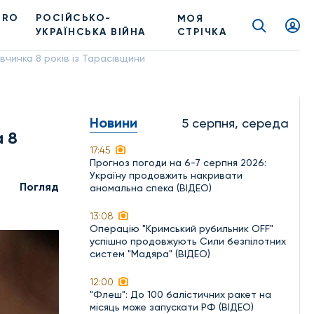
PRO
РОСІЙСЬКО-
МОЯ
УКРАЇНСЬКА ВІЙНА
СТРІЧКА
вчинка 8 років із Тарасівщини
Новини
5 серпня, середа
а 8
17:45
Прогноз погоди на 6-7 серпня 2026:
Україну продовжить накривати
Погляд
аномальна спека (ВІДЕО)
13:08
Операцію "Кримський рубильник OFF"
успішно продовжують Сили безпілотних
систем "Мадяра" (ВІДЕО)
12:00
"Флеш": До 100 балістичних ракет на
місяць може запускати РФ (ВІДЕО)