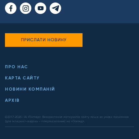
ПРИСЛАТИ НОВИНУ
ПРО НАС
КАРТА САЙТУ
НОВИНИ КОМПАНІЙ
АРХІВ
@2017-
2026
- ІА «Погляд». Використання матеріалів сайту лише за умови посилання
(для інтернет-видань - гіперпосилання) на «Погляд».