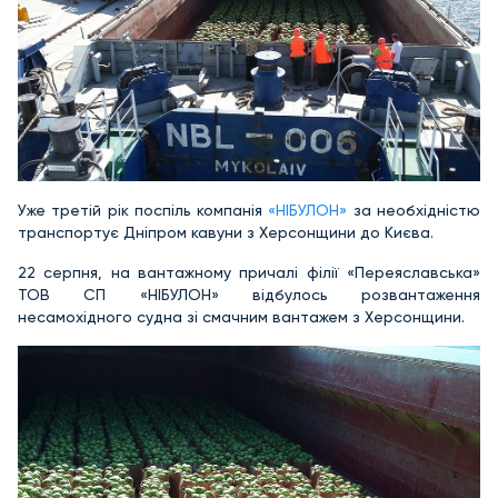
Уже третій рік поспіль компанія
«НІБУЛОН»
за необхідністю
транспортує Дніпром кавуни з Херсонщини до Києва.
22 серпня, на вантажному причалі філії «Переяславська»
ТОВ СП «НІБУЛОН» відбулось розвантаження
несамохідного судна зі смачним вантажем з Херсонщини.