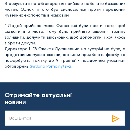
В результаті на обговорення прийшло небагато бажаючих
містян. Однак ті хто був висловилися проти передання
музейних експонатів військовим.
" Людей прийшло мало. Однак всі були проти того, щоб
віддати її з міста. Тому було прийняте рішення техніку
залишити, долучити військових, щоб допомогли її хоч якось
зібрати докупи.
Директора НІЕЗ Олексія Лукашевича на зустрічі не було, а
представник музею сказав, що вони придбають фарбу та
пофарбують техніку до 9 травня",- повідомила учасниця
обговорень
Svitlana Pomoinytska
‎.
Отримайте актуальні
новини