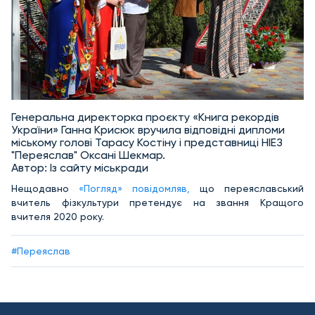
Генеральна директорка проєкту «Книга рекордів
України» Ганна Крисюк вручила відповідні дипломи
міському голові Тарасу Костіну і представниці НІЕЗ
"Переяслав" Оксані Шекмар.
Автор: Із сайту міськради
Нещодавно
«Погляд» повідомляв,
що переяславський
вчитель фізкультури претендує на звання Кращого
вчителя 2020 року.
#Переяслав