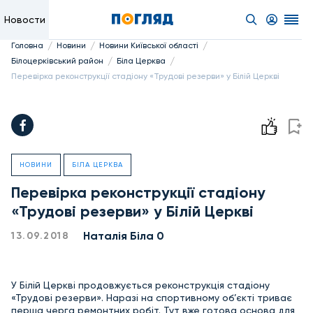
Новости
/
/
/
Головна
Новини
Новини Київської області
/
/
Білоцерківський район
Біла Церква
Перевірка реконструкції стадіону «Трудові резерви» у Білій Церкві
НОВИНИ
БІЛА ЦЕРКВА
Перевірка реконструкції стадіону
«Трудові резерви» у Білій Церкві
Наталія Біла 0
13.09.2018
У Білій Церкві продовжується реконструкція стадіону
«Трудові резерви». Наразі на спортивному об’єкті триває
перша черга ремонтних робіт. Тут вже готова основа для