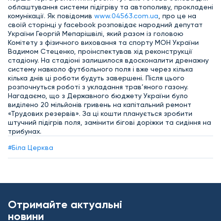
облаштування системи підігріву та автополиву, прокладені
комунікації. Як повідомив
www.04563.com.ua
, про це на
своїй сторінці у facebook розповідає народний депутат
України Георгій Мепарішвілі, який разом із головою
Комітету з фізичного виховання та спорту МОН України
Вадимом Стеценко, проінспектував хід реконструкції
стадіону. На стадіоні залишилося вдосконалити дренажну
систему навколо футбольного поля і вже через кілька
кілька днів ці роботи будуть завершені. Після цього
розпочнуться роботі з укладання трав’яного газону.
Нагадаємо, що з Державного бюджету України було
виділено 20 мільйонів гривень на капітальний ремонт
«Трудових резервів». За ці кошти планується зробити
штучний підігрів поля, замінити бігові доріжки та сидіння на
трибунах.
#Біла Церква
Отримайте актуальні
новини