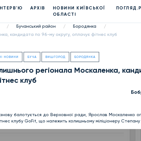
ІНТЕРВ'Ю
АРХІВ
НОВИНИ КИЇВСЬКОЇ
ПОГЛЯД.
ОБЛАСТІ
Бучанський район
Бородянка
/
/
/
ка, кандидата по 96-му округу, оплачує фітнес клуб
НІ НОВИНИ
БУЧА
ВИШГОРОД
БОРОДЯНКА
лишнього регіонала Москаленка, кан
ітнес клуб
Боб
і знову балотується до Верховної ради, Ярослав Москаленко о
тнес клубу GoFit, що належить колишньому міліціонеру Степану