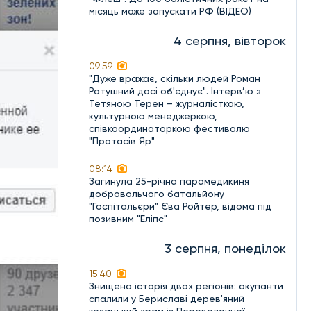
місяць може запускати РФ (ВІДЕО)
4 серпня, вівторок
09:59
"Дуже вражає, скільки людей Роман
Ратушний досі об'єднує". Інтерв’ю з
Тетяною Терен – журналісткою,
культурною менеджеркою,
співкоординаторкою фестивалю
"Протасів Яр"
08:14
Загинула 25-річна парамедикиня
добровольчого батальйону
"Госпітальєри" Єва Ройтер, відома під
позивним "Еліпс"
3 серпня, понеділок
15:40
Знищена історія двох регіонів: окупанти
спалили у Бериславі дерев'яний