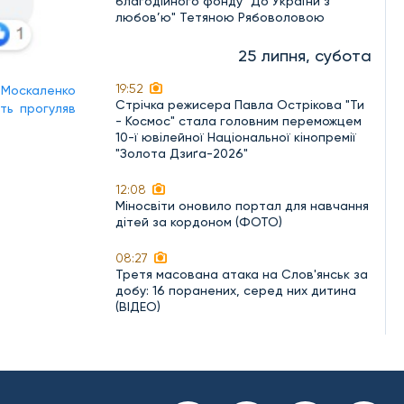
благодійного фонду "До України з
любов’ю" Тетяною Рябоволовою
25 липня, субота
19:52
 Москаленко
Стрічка режисера Павла Острікова "Ти
ть прогуляв
- Космос" стала головним переможцем
10-ї ювілейної Національної кінопремії
"Золота Дзиґа-2026"
12:08
Міносвіти оновило портал для навчання
дітей за кордоном (ФОТО)
08:27
Третя масована атака на Слов'янськ за
добу: 16 поранених, серед них дитина
(ВІДЕО)