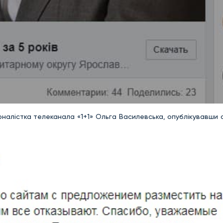
налістка телеканала «1+1» Ольга Василевська, опублікувавши 