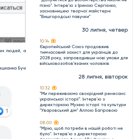
пізно". Інтерв’ю з Іриною Сергієнко,
засновницею творчої майстерні
"Вишгородські павучки"
30 липня, четвер
10:14
Європейський Союз продовжив
их людей, а
тимчасовий захист для українців до
2028 року, запровадивши нові умови для
військовозобов'язаних чоловіків
ешканка Бучі
28 липня, вівторок
10:32
"Ми переживаємо своєрідний ренесанс
української історії". Інтерв’ю з
директоркою Музею історії та культури
"Уваровський дім" Аллою Багіровою
08:00
"Мрію, щоб потреби в нашій роботі не
було". Інтерв’ю з директоркою