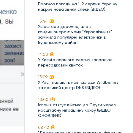
Прогноз погоди на 1-2 серпня: Україну
накриє нова хвиля спеки (ВІДЕО)
15:44
Ушестеро дорожче, але з
кондиціонером: чому "Укрзалізниця"
замінила популярні електрички в
Бучанському районі
14:00
У Києві з першого серпня запрацює
пересадковий квиток
13:09
У Росії палають нові склади Wildberries
та великий центр DNS (ВІДЕО)
10:00
Іспанія стягує війська до Сеути через
масштабну міграційну кризу (ВІДЕО,
ОНОВЛЕНО)
08:42
"Долучитися до волонтерства ніколи не