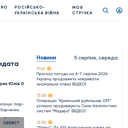
PRO
РОСІЙСЬКО-
МОЯ
УКРАЇНСЬКА ВІЙНА
СТРІЧКА
Новини
5 серпня, середа
дидата
17:45
Прогноз погоди на 6-7 серпня 2026:
Україну продовжить накривати
рик Юлія 0
аномальна спека (ВІДЕО)
13:08
Операцію "Кримський рубильник OFF"
плачує піар-
успішно продовжують Сили безпілотних
 Харченко.
систем "Мадяра" (ВІДЕО)
12:00
"Флеш": До 100 балістичних ракет на