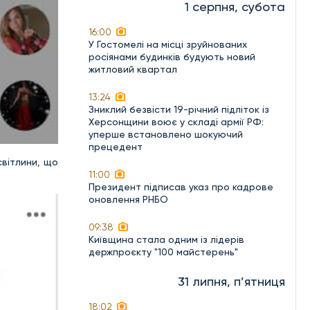
1 серпня, субота
16:00
У Гостомелі на місці зруйнованих
росіянами будинків будують новий
житловий квартал
13:24
Зниклий безвісти 19-річний підліток із
Херсонщини воює у складі армії РФ:
уперше встановлено шокуючий
прецедент
світлини, що
11:00
Президент підписав указ про кадрове
оновлення РНБО
09:38
Київщина стала одним із лідерів
держпроєкту "100 майстерень"
31 липня, п’ятниця
18:02