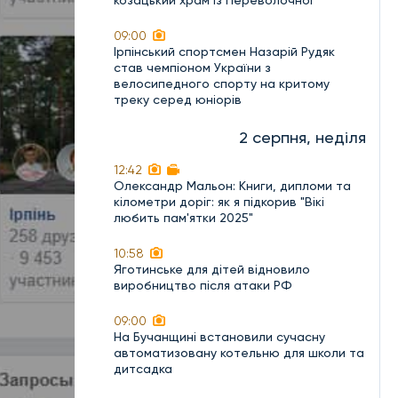
козацький храм із Переволочної
09:00
Ірпінський спортсмен Назарій Рудяк
став чемпіоном України з
велосипедного спорту на критому
треку серед юніорів
2 серпня, неділя
12:42
Олександр Мальон: Книги, дипломи та
кілометри доріг: як я підкорив "Вікі
любить пам'ятки 2025"
10:58
Яготинське для дітей відновило
виробництво після атаки РФ
09:00
На Бучанщині встановили сучасну
автоматизовану котельню для школи та
дитсадка