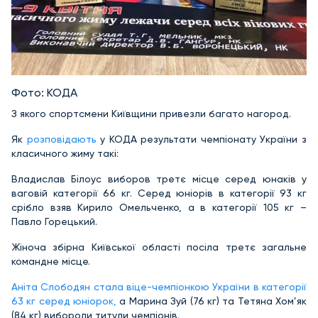
Фото: КОДА
З якого спортсмени Київщини привезли багато нагород.
Як
розповідають
у КОДА результати чемпіонату України з
класичного жиму такі:
Владислав Білоус виборов третє місце серед юнаків у
ваговій категорії 66 кг. Серед юніорів в категорії 93 кг
срібло взяв Кирило Омельченко, а в категорії 105 кг –
Павло Горецький.
Жіноча збірна Київської області посіла третє загальне
командне місце.
Аніта Слободян стала віце-чемпіонкою України в категорії
63 кг серед юніорок,
а Марина Зуй (76 кг) та Тетяна Хом’як
(84 кг) вибороли титули чемпіонів.