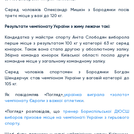
Серед чоловіків Олександр Мишкін з Бородянки посів
третє місце у вазі до 120 кг.
Результати чемпіонату України з жиму лежачи такі:
Кандидатка у майстри спорту Аніта Слободян виборола
перше місце з результатом 100 кг у категорії 63 кг серед
юніорок. Також вона стала другою у абсолютному заліку.
Збірна команда юніорок Київської області посіла друге
командне місце у загальному командному заліку.
Серед чоловіків спортсмен з Бородянки Богдан
Шендерчук став чемпіоном України у ваговій категорії до
105 кг.
Як повідомляв «Погляд»,
українка виграла «золото»
чемпіонату Європи з важ
к
ої атлетики
.
«Погляд» розповідав, що
тренер Бориспільської ДЮСШ
виборов призове місце на чемпіонаті України з гирьового
спорту
.
Щоб бути першими у курсі найсвіжіших новин Київщини,