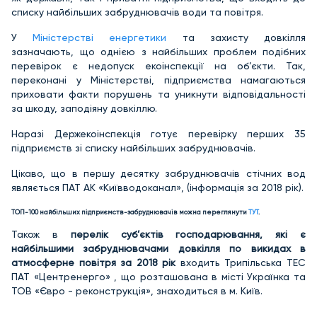
списку найбільших забруднювачів води та повітря.
У
Міністерстві енергетики
та захисту довкілля
зазначають, що однією з найбільших проблем подібних
перевірок є недопуск екоінспекції на об’єкти. Так,
переконані у Міністерстві, підприємства намагаються
приховати факти порушень та уникнути відповідальності
за шкоду, заподіяну довкіллю.
Наразі Держекоінспекція готує перевірку перших 35
підприємств зі списку найбільших забруднювачів.
Цікаво, що в першу десятку забруднювачів стічних вод
являється ПАТ АК «Київводоканал», (інформація за 2018 рік).
ТОП-100 найбільших підприємств-забруднювачів можна переглянути
ТУТ
.
Також в
перелік суб’єктів господарювання, які є
найбільшими забруднювачами довкілля по викидах в
атмосферне повітря за 2018 рік
входить Трипільська ТЕС
ПАТ «Центренерго» , що розташована в місті Українка та
ТОВ «Євро - реконструкція», знаходиться в м. Київ.