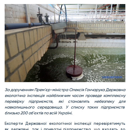
За дорученням Прем'єр-міністра Олексія Гончарука Державна
екологічна інспекція найближчим часом проведе комплексну
перевірку підприємств, які становлять небезпеку для
навколишнього середовища. У списку таких підприємств
близько 200 об'єктів по всій Україні.
Експерти Державної екологічної інспекції перевірятимуть
як державні, так і приватні підприємства, що входять до