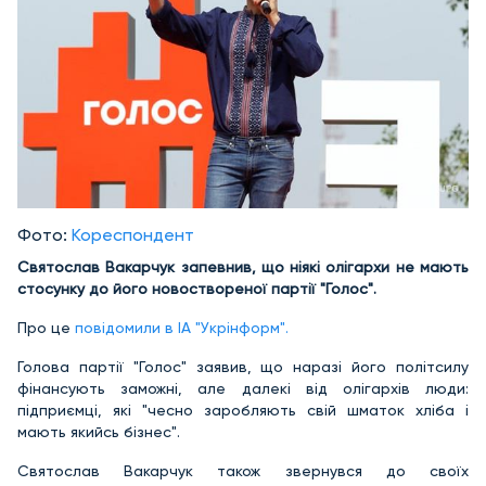
Фото:
Кореспондент
Святослав Вакарчук запевнив, що ніякі олігархи не мають
стосунку до його новоствореної партії "Голос".
Про це
повідомили в ІА "Укрінформ".
Голова партії "Голос" заявив, що наразі його політсилу
фінансують заможні, але далекі від олігархів люди:
підприємці, які "чесно заробляють свій шматок хліба і
мають якийсь бізнес".
Святослав Вакарчук також звернувся до своїх