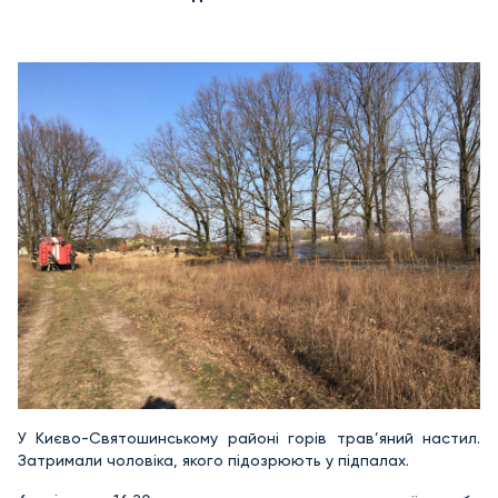
У Києво-Святошинському районі горів трав’яний настил.
Затримали чоловіка, якого підозрюють у підпалах.