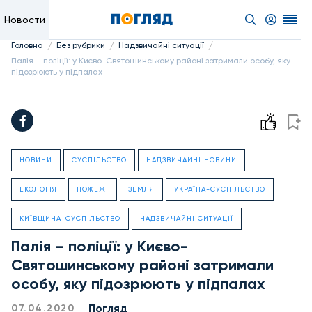
Новости
/
/
/
Головна
Без рубрики
Надзвичайні ситуації
Палія – поліції: у Києво-Святошинському районі затримали особу, яку
підозрюють у підпалах
НОВИНИ
СУСПІЛЬСТВО
НАДЗВИЧАЙНІ НОВИНИ
ЕКОЛОГІЯ
ПОЖЕЖІ
ЗЕМЛЯ
УКРАЇНА-СУСПІЛЬСТВО
КИЇВЩИНА-СУСПІЛЬСТВО
НАДЗВИЧАЙНІ СИТУАЦІЇ
Палія – поліції: у Києво-
Святошинському районі затримали
особу, яку підозрюють у підпалах
Погляд
07.04.2020