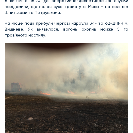
6 квітня о 16:20 до оперативно-диспетчерської служби
повідомили, що палає суха трава у с. Мила – на полі між
Шпитьками та Петрушками.
На місце події прибули чергові караули 34- та 62-ДПРЧ м.
Вишневе. Як виявилося, вогонь охопив майже 5 га
трав'яного настилу.