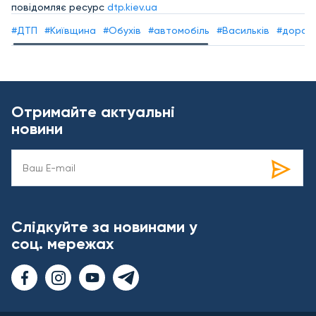
повідомляє ресурс
dtp.kiev.ua
#ДТП
#Київщина
#Обухів
#автомобіль
#Васильків
#дорож
Отримайте актуальні
новини
Слідкуйте за новинами у
соц. мережах