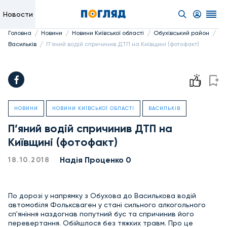
Новости
/
/
/
/
Головна
Новини
Новини Київської області
Обухівський район
/
Васильків
П’яний водій спричинив ДТП на Київщині (фотофакт)
НОВИНИ
НОВИНИ КИЇВСЬКОЇ ОБЛАСТІ
ВАСИЛЬКІВ
П’яний водій спричинив ДТП на
Київщині (фотофакт)
Надiя Проценко 0
18.10.2018
По дорозі у напрямку з Обухова до Василькова водій
автомобіля Фольксваген у стані сильного алкогольного
сп'яніння наздогнав попутний бус та спричинив його
перевертання. Обійшлося без тяжких травм. Про це