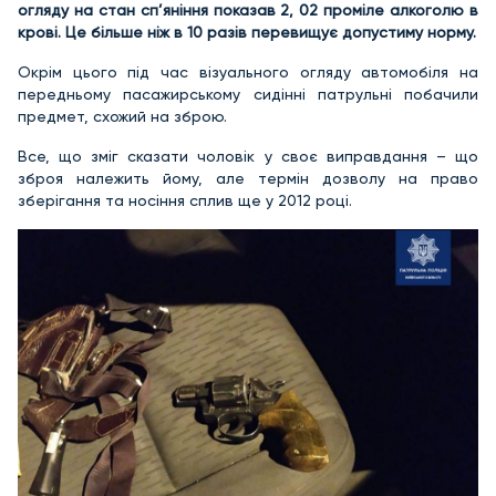
огляду на стан сп’яніння показав 2, 02 проміле алкоголю в
крові. Це більше ніж в 10 разів перевищує допустиму норму.
Окрім цього під час візуального огляду автомобіля на
передньому пасажирському сидінні патрульні побачили
предмет, схожий на зброю.
Все, що зміг сказати чоловік у своє виправдання – що
зброя належить йому, але термін дозволу на право
зберігання та носіння сплив ще у 2012 році.