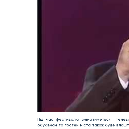
Під час фестивалю зніматиметься телевіз
обухівчан та гостей міста також буде влаш