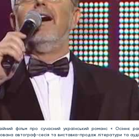
ійний фільм про сучасний український романс « Осіннє ра
тована автограф-сесія та виставка-продаж літератури та ауді