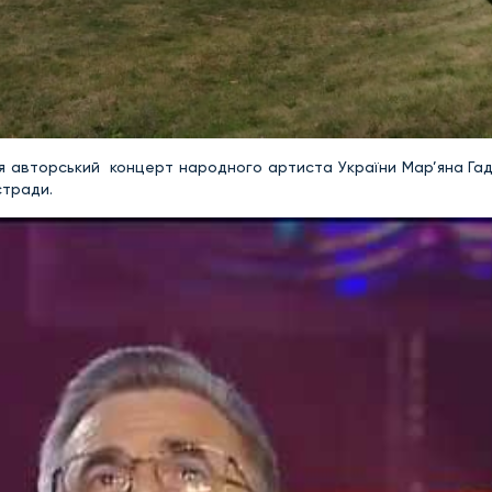
ься авторський концерт народного артиста України Мар’яна Гад
стради.