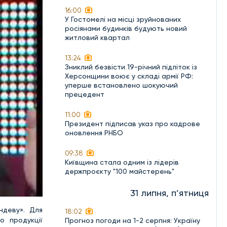
16:00
У Гостомелі на місці зруйнованих
росіянами будинків будують новий
житловий квартал
13:24
Зниклий безвісти 19-річний підліток із
Херсонщини воює у складі армії РФ:
уперше встановлено шокуючий
прецедент
11:00
Президент підписав указ про кадрове
оновлення РНБО
09:38
Київщина стала одним із лідерів
держпроєкту "100 майстерень"
31 липня, п’ятниця
ндеву». Для
18:02
о продукції
Прогноз погоди на 1-2 серпня: Україну