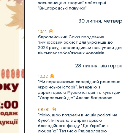
засновницею творчої майстерні
"Вишгородські павучки"
30 липня, четвер
10:14
Європейський Союз продовжив
тимчасовий захист для українців до
2028 року, запровадивши нові умови для
військовозобов'язаних чоловіків
28 липня, вівторок
10:32
"Ми переживаємо своєрідний ренесанс
української історії". Інтерв’ю з
директоркою Музею історії та культури
"Уваровський дім" Аллою Багіровою
08:00
"Мрію, щоб потреби в нашій роботі не
було". Інтерв’ю з директоркою
благодійного фонду "До України з
любов’ю" Тетяною Рябоволовою