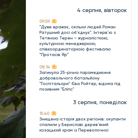
4 серпня, вівторок
09:59
"Дуже вражає, скільки людей Роман
Ратушний досі об'єднує". Інтерв’ю з
Тетяною Терен – журналісткою,
культурною менеджеркою,
співкоординаторкою фестивалю
"Протасів Яр"
08:14
Загинула 25-річна парамедикиня
добровольчого батальйону
"Госпітальєри" Єва Ройтер, відома під
позивним "Еліпс"
3 серпня, понеділок
15:40
Знищена історія двох регіонів: окупанти
спалили у Бериславі дерев'яний
козацький храм із Переволочної