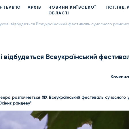
ІНТЕРВ'Ю
АРХІВ
НОВИНИ КИЇВСЬКОЇ
ПОГЛЯД.
ОБЛАСТІ
бухові відбудеться Всеукраїнський фестиваль сучасного романс
ві відбудеться Всеукраїнський фестива
Кочкин
зера розпочнеться XIX Всеукраїнський фестиваль сучасного у
Осіннє рандеву".