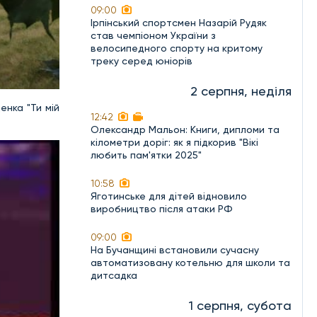
09:00
Ірпінський спортсмен Назарій Рудяк
став чемпіоном України з
велосипедного спорту на критому
треку серед юніорів
2 серпня, неділя
енка "Ти мій
12:42
Олександр Мальон: Книги, дипломи та
кілометри доріг: як я підкорив "Вікі
любить пам'ятки 2025"
10:58
Яготинське для дітей відновило
виробництво після атаки РФ
09:00
На Бучанщині встановили сучасну
автоматизовану котельню для школи та
дитсадка
1 серпня, субота