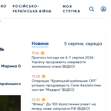
PRO
РОСІЙСЬКО-
МОЯ
УКРАЇНСЬКА ВІЙНА
СТРІЧКА
у
Новини
5 серпня, середа
ль
17:45
Прогноз погоди на 6-7 серпня 2026:
Україну продовжить накривати
а Марина 0
аномальна спека (ВІДЕО)
13:08
Операцію "Кримський рубильник OFF"
країнського
успішно продовжують Сили безпілотних
систем "Мадяра" (ВІДЕО)
12:00
"Флеш": До 100 балістичних ракет на
місяць може запускати РФ (ВІДЕО)