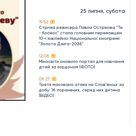
25 липня, субота
19:52
Стрічка режисера Павла Острікова "Ти
- Космос" стала головним переможцем
10-ї ювілейної Національної кінопремії
"Золота Дзиґа-2026"
12:08
Міносвіти оновило портал для навчання
дітей за кордоном (ФОТО)
08:27
Третя масована атака на Слов'янськ за
добу: 16 поранених, серед них дитина
(ВІДЕО)