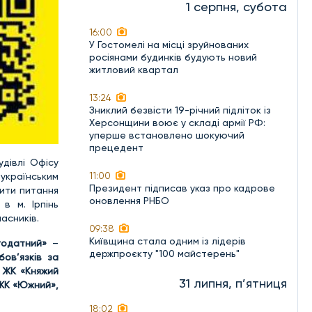
1 серпня, субота
16:00
У Гостомелі на місці зруйнованих
росіянами будинків будують новий
житловий квартал
13:24
Зниклий безвісти 19-річний підліток із
Херсонщини воює у складі армії РФ:
уперше встановлено шокуючий
прецедент
удівлі Офісу
11:00
українським
Президент підписав указ про кадрове
шити питання
оновлення РНБО
в м. Ірпінь
асників.
09:38
Київщина стала одним із лідерів
годатний»
–
держпроєкту "100 майстерень"
бов’язків за
:
ЖК «Княжий
31 липня, п’ятниця
 ЖК «Южний»,
18:02