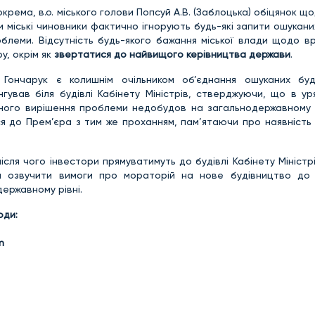
окрема, в.о. міського голови Попсуй А.В. (Заблоцька) обіцянок щ
міські чиновники фактично ігнорують будь-які запити ошукани
блеми. Відсутність будь-якого бажання міської влади щодо в
у, окрім як
звертатися до найвищого керівництва держави
.
й Гончарук є колишнім очільником об’єднання ошуканих буд
ингував біля будівлі Кабінету Міністрів, стверджуючи, що в у
емного вирішення проблеми недобудов на загальнодержавному р
ся до Прем’єра з тим же проханням, пам’ятаючи про наявність 
ісля чого інвестори прямуватимуть до будівлі Кабінету Міністрі
би озвучити вимоги про мораторій на нове будівництво до
ержавному рівні.
оди:
m