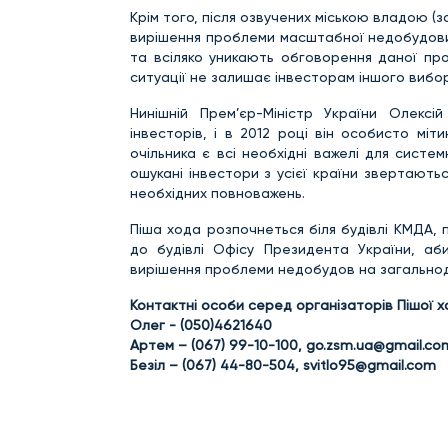
Крім того, після озвучених міською владою (з
вирішення проблеми масштабної недобудови 
та всіляко уникають обговорення даної про
ситуації не залишає інвесторам іншого вибор
Нинішній Прем’єр-Міністр України Олексі
інвесторів, і в 2012 році він особисто міт
очільника є всі необхідні важелі для сист
ошукані інвестори з усієї країни звертають
необхідних повноважень.
Піша хода розпочнеться біля будівлі КМДА, п
до будівлі Офісу Президента України, а
вирішення проблеми недобудов на загальнод
Контактні особи серед організаторів Пішої х
Олег - (050)4621640
Артем – (067) 99-10-100,
go.zsm.ua@gmail.co
Безіл – (067) 44-80-504,
svitlo95@gmail.com