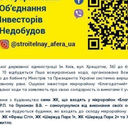
ької державної адміністрації (м. Київ, вул. Хрещатик, 36) до б
, 11) відбудеться Піша всеукраїнська хода, організована Все
ю до Кабінету Міністрів та Президента України системно вирі
ному рівні. Ошукані інвестори мікрорайону «Благодатний» 
аної ходи та заявляють про свою солідарність із вимогами її уч
зання з будівництва
семи ЖК, що входять у мікрорайон «Бла
 Р.П. та Глухоман В.В. – самоусунулися від виконання своїх о
ки не будуються будинки, які входять до складу мікрорайону
, ЖК «Фреш Сіті», ЖК «Шервуд Парк 1», ЖК «Шервуд Парк 2» та
 житло
.