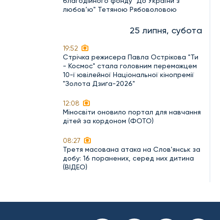
благодійного фонду "До України з
любов’ю" Тетяною Рябоволовою
25 липня, субота
19:52
Стрічка режисера Павла Острікова "Ти
- Космос" стала головним переможцем
10-ї ювілейної Національної кінопремії
"Золота Дзиґа-2026"
12:08
Міносвіти оновило портал для навчання
дітей за кордоном (ФОТО)
08:27
Третя масована атака на Слов'янськ за
добу: 16 поранених, серед них дитина
(ВІДЕО)