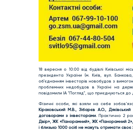
18 вересня о 10:00 від будівлі Київської міс
президента України (м. Київ, вул. Банкова
об’єднанням інвесторів новобудов з вимого
проблемних недобудов в Україні на держав
повідомили ІА "Погляд", що приєднуються до д
Фізичні особи, які взяли на себе зобов’я
Кіраковський М.В., Зібарєв А.О., Дяківський
договорами з інвесторами
. Практично 2 ро
Двір», ЖК «Панорамний», ЖК «Панорамний 2»
і близько 1000 осіб не можуть отримати своє