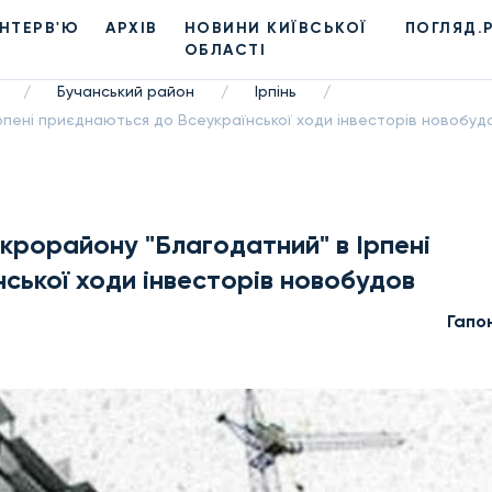
ІНТЕРВ'Ю
АРХІВ
НОВИНИ КИЇВСЬКОЇ
ПОГЛЯД.
ОБЛАСТІ
Бучанський район
Ірпінь
/
/
/
рпені приєднаються до Всеукраїнської ходи інвесторів новобуд
ікрорайону "Благодатний" в Ірпені
ської ходи інвесторів новобудов
Гапо