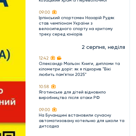
козацький храм із Переволочної
09:00
Ірпінський спортсмен Назарій Рудяк
став чемпіоном України з
велосипедного спорту на критому
треку серед юніорів
2 серпня, неділя
12:42
Олександр Мальон: Книги, дипломи та
кілометри доріг: як я підкорив "Вікі
любить пам'ятки 2025"
10:58
Яготинське для дітей відновило
виробництво після атаки РФ
09:00
На Бучанщині встановили сучасну
автоматизовану котельню для школи та
дитсадка