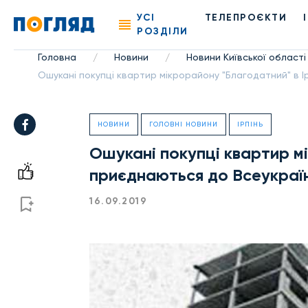
УСІ
ТЕЛЕПРОЄКТИ
РОЗДІЛИ
Головна
Новини
Новини Київської області
/
/
Ошукані покупці квартир мікрорайону "Благодатний" в І
НОВИНИ
ГОЛОВНІ НОВИНИ
ІРПІНЬ
Ошукані покупці квартир м
приєднаються до Всеукраїн
16.09.2019