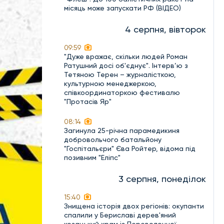
місяць може запускати РФ (ВІДЕО)
4 серпня, вівторок
09:59
"Дуже вражає, скільки людей Роман
Ратушний досі об'єднує". Інтерв’ю з
Тетяною Терен – журналісткою,
культурною менеджеркою,
співкоординаторкою фестивалю
"Протасів Яр"
08:14
Загинула 25-річна парамедикиня
добровольчого батальйону
"Госпітальєри" Єва Ройтер, відома під
позивним "Еліпс"
3 серпня, понеділок
15:40
Знищена історія двох регіонів: окупанти
спалили у Бериславі дерев'яний