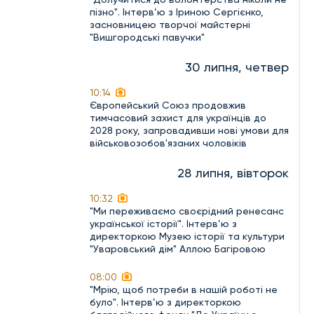
пізно". Інтерв’ю з Іриною Сергієнко,
засновницею творчої майстерні
"Вишгородські павучки"
30 липня, четвер
10:14
Європейський Союз продовжив
тимчасовий захист для українців до
2028 року, запровадивши нові умови для
військовозобов'язаних чоловіків
28 липня, вівторок
10:32
"Ми переживаємо своєрідний ренесанс
української історії". Інтерв’ю з
директоркою Музею історії та культури
"Уваровський дім" Аллою Багіровою
08:00
"Мрію, щоб потреби в нашій роботі не
було". Інтерв’ю з директоркою