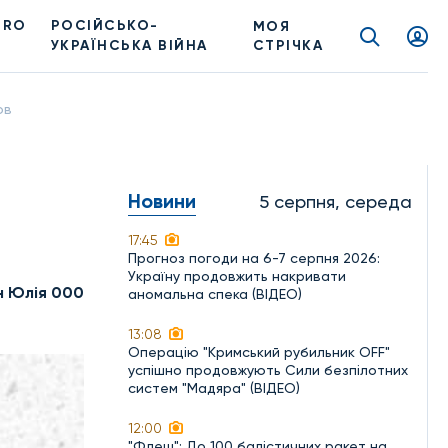
PRO
РОСІЙСЬКО-
МОЯ
УКРАЇНСЬКА ВІЙНА
СТРІЧКА
ов
Новини
5 серпня, середа
17:45
Прогноз погоди на 6-7 серпня 2026:
Україну продовжить накривати
н Юлія 000
аномальна спека (ВІДЕО)
13:08
Операцію "Кримський рубильник OFF"
успішно продовжують Сили безпілотних
систем "Мадяра" (ВІДЕО)
12:00
"Флеш": До 100 балістичних ракет на