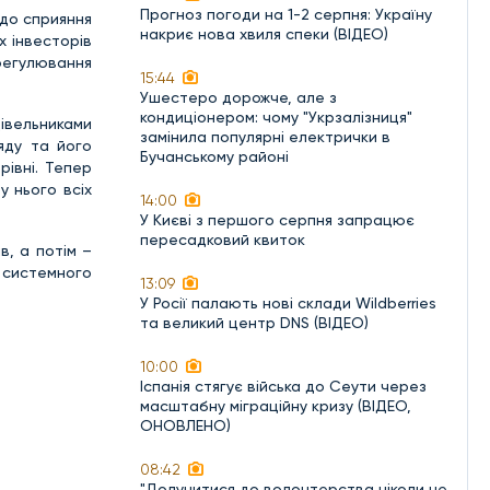
Прогноз погоди на 1-2 серпня: Україну
одо сприяння
накриє нова хвиля спеки (ВІДЕО)
х інвесторів
регулювання
15:44
Ушестеро дорожче, але з
кондиціонером: чому "Укрзалізниця"
івельниками
замінила популярні електрички в
ряду та його
Бучанському районі
івні. Тепер
у нього всіх
14:00
У Києві з першого серпня запрацює
пересадковий квиток
в, а потім –
 системного
13:09
У Росії палають нові склади Wildberries
та великий центр DNS (ВІДЕО)
10:00
Іспанія стягує війська до Сеути через
масштабну міграційну кризу (ВІДЕО,
ОНОВЛЕНО)
08:42
"Долучитися до волонтерства ніколи не