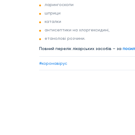
ларингоскопи
шприци
каталки
антисептики на хлоргексидині,
етанолові розчини.
Повний перелік лікарських засобів – за
посил
#коронавірус