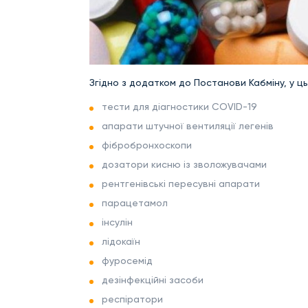
Згідно з додатком до Постанови Кабміну, у ць
тести для діагностики COVID-19
апарати штучної вентиляції легенів
фібробронхоскопи
дозатори кисню із зволожувачами
рентгенівські пересувні апарати
парацетамол
інсулін
лідокаїн
фуросемід
дезінфекційні засоби
респіратори