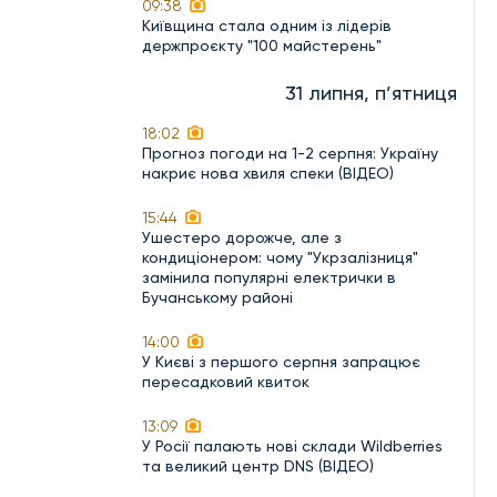
09:38
Київщина стала одним із лідерів
держпроєкту "100 майстерень"
31 липня, п’ятниця
18:02
Прогноз погоди на 1-2 серпня: Україну
накриє нова хвиля спеки (ВІДЕО)
15:44
Ушестеро дорожче, але з
кондиціонером: чому "Укрзалізниця"
замінила популярні електрички в
Бучанському районі
14:00
У Києві з першого серпня запрацює
пересадковий квиток
13:09
У Росії палають нові склади Wildberries
та великий центр DNS (ВІДЕО)