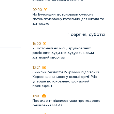
09:00
На Бучанщині встановили сучасну
автоматизовану котельню для школи та
дитсадка
1 серпня, субота
16:00
У Гостомелі на місці зруйнованих
росіянами будинків будують новий
житловий квартал
13:24
Зниклий безвісти 19-річний підліток із
Херсонщини воює у складі армії РФ:
уперше встановлено шокуючий
прецедент
11:00
Президент підписав указ про кадрове
оновлення РНБО