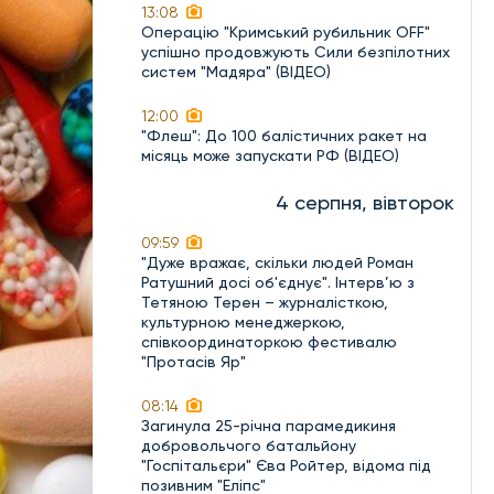
13:08
Операцію "Кримський рубильник OFF"
успішно продовжують Сили безпілотних
систем "Мадяра" (ВІДЕО)
12:00
"Флеш": До 100 балістичних ракет на
місяць може запускати РФ (ВІДЕО)
4 серпня, вівторок
09:59
"Дуже вражає, скільки людей Роман
Ратушний досі об'єднує". Інтерв’ю з
Тетяною Терен – журналісткою,
культурною менеджеркою,
співкоординаторкою фестивалю
"Протасів Яр"
08:14
Загинула 25-річна парамедикиня
добровольчого батальйону
"Госпітальєри" Єва Ройтер, відома під
позивним "Еліпс"