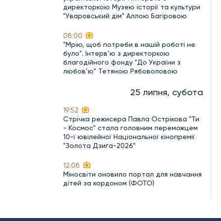
директоркою Музею історії та культури
"Уваровський дім" Аллою Багіровою
08:00
"Мрію, щоб потреби в нашій роботі не
було". Інтерв’ю з директоркою
благодійного фонду "До України з
любов’ю" Тетяною Рябоволовою
25 липня, субота
19:52
Стрічка режисера Павла Острікова "Ти
- Космос" стала головним переможцем
10-ї ювілейної Національної кінопремії
"Золота Дзиґа-2026"
12:08
Міносвіти оновило портал для навчання
дітей за кордоном (ФОТО)