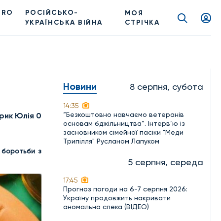
PRO
РОСІЙСЬКО-
МОЯ
УКРАЇНСЬКА ВІЙНА
СТРІЧКА
Новини
8 серпня, субота
14:35
“Безкоштовно навчаємо ветеранів
рик Юлія 0
основам бджільництва”. Інтерв’ю із
засновником сімейної пасіки "Меди
Трипілля" Русланом Лапуком
 боротьби з
5 серпня, середа
17:45
Прогноз погоди на 6-7 серпня 2026:
Україну продовжить накривати
аномальна спека (ВІДЕО)