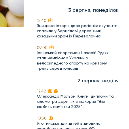
3 серпня, понеділок
15:40
Знищена історія двох регіонів: окупанти
спалили у Бериславі дерев'яний
козацький храм із Переволочної
09:00
Ірпінський спортсмен Назарій Рудяк
став чемпіоном України з
велосипедного спорту на критому
треку серед юніорів
2 серпня, неділя
12:42
Олександр Мальон: Книги, дипломи та
кілометри доріг: як я підкорив "Вікі
любить пам'ятки 2025"
10:58
Яготинське для дітей відновило
виробництво після атаки РФ