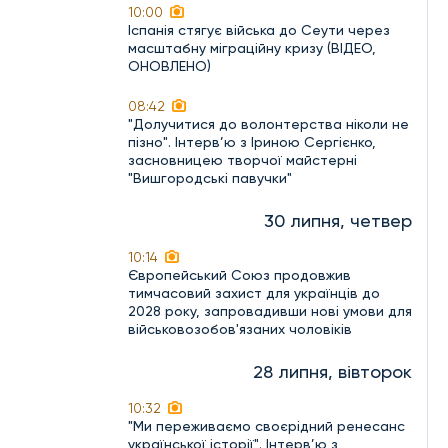
10:00
Іспанія стягує війська до Сеути через
масштабну міграційну кризу (ВІДЕО,
ОНОВЛЕНО)
08:42
"Долучитися до волонтерства ніколи не
пізно". Інтерв’ю з Іриною Сергієнко,
засновницею творчої майстерні
"Вишгородські павучки"
30 липня, четвер
10:14
Європейський Союз продовжив
тимчасовий захист для українців до
2028 року, запровадивши нові умови для
військовозобов'язаних чоловіків
28 липня, вівторок
10:32
"Ми переживаємо своєрідний ренесанс
української історії". Інтерв’ю з