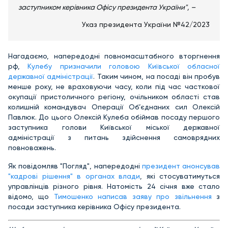
заступником керівника Офісу президента України", –
Указ президента України №42/2023
Нагадаємо, напередодні повномасштабного вторгнення
рф,
Кулебу призначили головою Київської обласної
державної адміністрації
. Таким чином, на посаді він пробув
менше року, не враховуючи часу, коли під час часткової
окупації пристоличного регіону, очільником області став
колишній командувач Операції Об’єднаних сил Олексій
Павлюк. До цього Олексій Кулеба обіймав посаду першого
заступника голови Київської міської державної
адміністрації з питань здійснення самоврядних
повноважень.
Як повідомляв "Погляд",
напередодні
президент анонсував
"кадрові рішення" в органах влади
, які стосуватимуться
управлінців різного рівня. Натомість 24 січня вже стало
відомо, що
Тимошенко написав заяву про звільнення
з
посади заступника керівника Офісу президента.