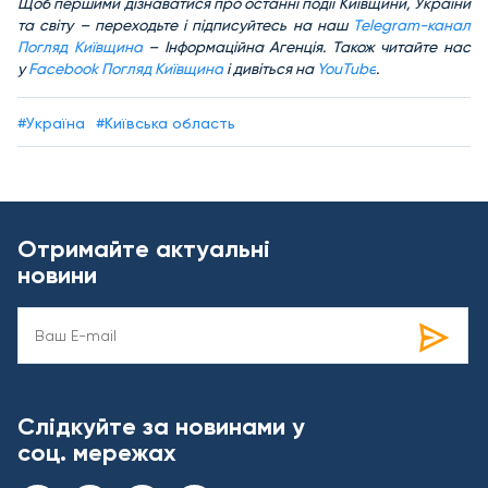
Щоб першими дізнаватися про останні події Київщини, України
та світу – переходьте і підписуйтесь на наш
Telegram-канал
Погляд Київщина
– Інформаційна Агенція. Також читайте нас
у
Facebook Погляд Київщина
і дивіться на
YouTube
.
#Україна
#Київська область
Отримайте актуальні
новини
Слідкуйте за новинами у
соц. мережах