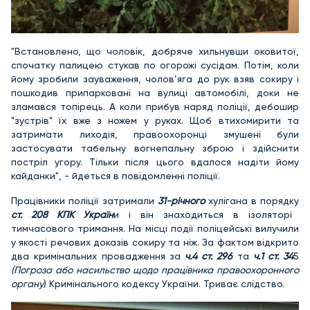
"Встановлено, що чоловік, добряче хильнувши оковитої,
спочатку палицею стукав по огорожі сусідам. Потім, коли
йому зробили зауваження, чолов’яга до рук взяв сокиру і
пошкодив припарковані на вулиці автомобілі, доки не
зламався топірець. А коли прибув наряд поліції, дебошир
"зустрів" їх вже з ножем у руках. Щоб втихомирити та
затримати лиходія, правоохоронці змушені були
застосувати табельну вогнепальну зброю і здійснити
постріл угору. Тільки після цього вдалося надіти йому
кайданки", - йдеться в повідомленні поліції.
Працівники поліції затримали
31-річного
хулігана в порядку
ст. 208 КПК Україн
и і він знаходиться в ізоляторі
тимчасового тримання. На місці події поліцейські вилучили
у якості речових доказів сокиру та ніж. За фактом відкрито
два кримінальних провадження за
ч.4 ст. 296
та
ч.1 ст. 34
5
(Погроза або насильство щодо працівника правоохоронного
органу
) Кримінального кодексу України. Триває слідство.