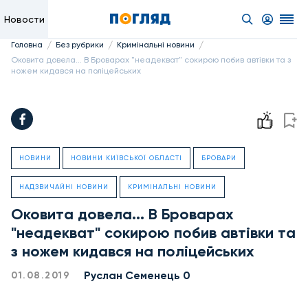
Новости
/
/
/
Головна
Без рубрики
Кримінальні новини
Оковита довела... В Броварах "неадекват" сокирою побив автівки та з
ножем кидався на поліцейських
НОВИНИ
НОВИНИ КИЇВСЬКОЇ ОБЛАСТІ
БРОВАРИ
НАДЗВИЧАЙНІ НОВИНИ
КРИМІНАЛЬНІ НОВИНИ
Оковита довела... В Броварах
"неадекват" сокирою побив автівки та
з ножем кидався на поліцейських
Руслан Семенець 0
01.08.2019