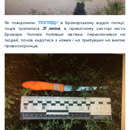
Як повідомили
"ПОГЛЯДу"
в Броварському відділі поліції,
подія трапилася
31 липня
, в приватному секторі міста
Бровари. Чоловік побивши автівки, переключився на
людей, почав кидатися з ножем і на прибувших на виклик
правоохоронців.