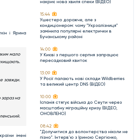
накриє нова хвиля спеки (ВІДЕО)
15:44
Ушестеро дорожче, але з
кондиціонером: чому "Укрзалізниця"
замінила популярні електрички в
кін і Ярина
Бучанському районі
14:00
яким мало
У Києві з першого серпня запрацює
пересадковий квиток
Захищають.
13:09
У Росії палають нові склади Wildberries
де завжди.
та великий центр DNS (ВІДЕО)
10:00
о зараз на
Іспанія стягує війська до Сеути через
масштабну міграційну кризу (ВІДЕО,
ОНОВЛЕНО)
ленський.
08:42
"Долучитися до волонтерства ніколи не
країни імені
пізно". Інтерв’ю з Іриною Сергієнко,