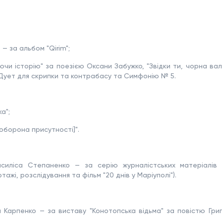
— за альбом "Qirim";
чи історію" за поезією Оксани Забужко, "Звідки ти, чорна ва
-Дует для скрипки та контрабасу та Симфонію № 5.
а";
 оборона присутності]".
силіса Степаненко — за серію журналістських матеріалів
жі, розслідування та фільм "20 днів у Маріуполі").
 Карпенко — за виставу "Конотопська відьма" за повістю Григ