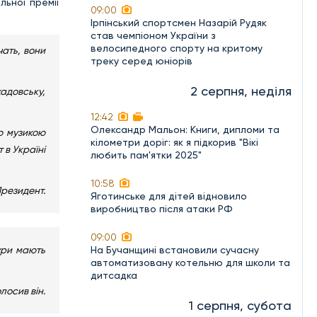
льної премії
09:00
Ірпінський спортсмен Назарій Рудяк
став чемпіоном України з
велосипедного спорту на критому
чать, вони
треку серед юніорів
2 серпня, неділя
адовську,
12:42
Олександр Мальон: Книги, дипломи та
єю музикою
кілометри доріг: як я підкорив "Вікі
 в Україні
любить пам'ятки 2025"
10:58
Президент.
Яготинське для дітей відновило
виробництво після атаки РФ
09:00
На Бучанщині встановили сучасну
тури мають
автоматизовану котельню для школи та
дитсадка
лосив він.
1 серпня, субота