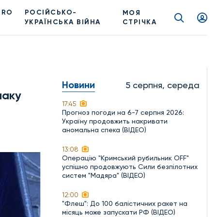
PRO
РОСІЙСЬКО-
МОЯ
УКРАЇНСЬКА ВІЙНА
СТРІЧКА
Новини
5 серпня, середа
наку
17:45
Прогноз погоди на 6-7 серпня 2026:
Україну продовжить накривати
аномальна спека (ВІДЕО)
13:08
Операцію "Кримський рубильник OFF"
успішно продовжують Сили безпілотних
систем "Мадяра" (ВІДЕО)
12:00
"Флеш": До 100 балістичних ракет на
місяць може запускати РФ (ВІДЕО)