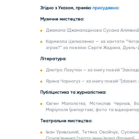
Згідно з Указом, премію
присуджено
:
Музичне мистецтво:
Джамала (Джамаладінова Сусана Алімівна) 
Кармелла Цепколенко — за кантати "Читаю
зграє?" за поезією Сергія Жадана, Дуель
Література:
Дмитро Лазуткін — за книгу поезій "Закладк
Ярина Чорногуз — за книгу поезій "[dasein:
Публіцистика та журналістика:
Євген Малолєтка, Мстислав Чернов, Ва
Маріуполя (репортажі, фото та відеорепорта
Театральне мистецтво:
Іван Уривський, Тетяна Овсійчук, Сусанна
Основ'яненка (театр імені Івана Франка).