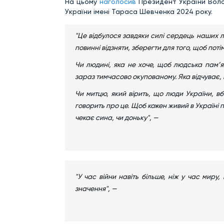
На цьому
наголосив
Президент України Волод
України імені Тараса Шевченка 2024 року.
"Це відбулося завдяки силі сердець наших лю
повинні відзняти, зберегти для того, щоб потім
Чи людині, яка не хоче, щоб людська пам’
зараз тимчасово окупованому. Яка відчуває, 
Чи митцю, який вірить, що люди України, вби
говорить про це. Щоб кожен живий в Україні п
чекає сина, чи доньку", —
"У час війни навіть більше, ніж у час миру
значення", —