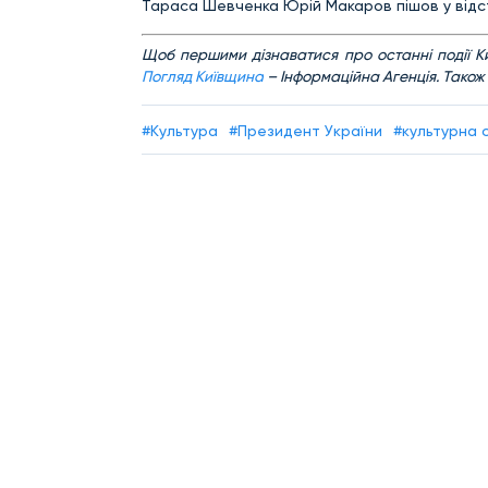
Тараса Шевченка Юрій Макаров пішов у відст
Щ
об першими дізнаватися про останні події К
Погляд Київщина
– Інформаційна Агенція. Також
#Культура
#Президент України
#культурна