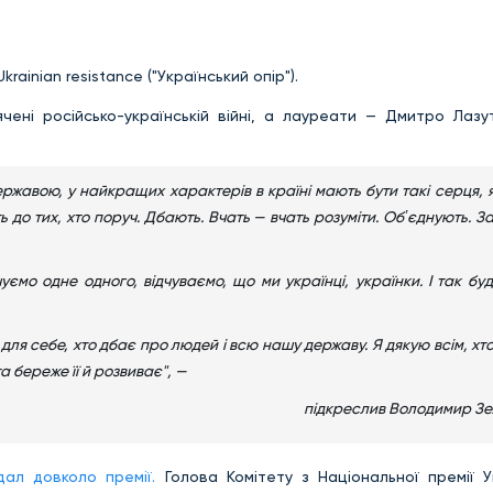
rainian resistance ("Український опір").
чені російсько-українській війні, а лауреати — Дмитро Лазут
ржавою, у найкращих характерів в країні мають бути такі серця, 
ь до тих, хто поруч. Дбають. Вчать — вчать розуміти. Обʼєднують. 
чуємо одне одного, відчуваємо, що ми українці, українки. І так бу
 для себе, хто дбає про людей і всю нашу державу. Я дякую всім, хт
та береже її й розвиває", —
підкреслив Володимир Зе
дал довколо премії.
Голова Комітету з Національної премії У