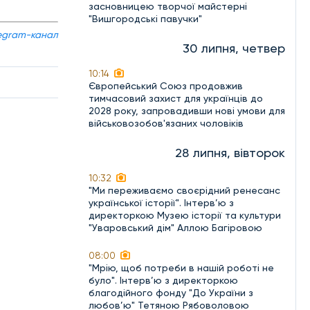
засновницею творчої майстерні
"Вишгородські павучки"
egram-канал
30 липня, четвер
10:14
Європейський Союз продовжив
тимчасовий захист для українців до
2028 року, запровадивши нові умови для
військовозобов'язаних чоловіків
28 липня, вівторок
10:32
"Ми переживаємо своєрідний ренесанс
української історії". Інтерв’ю з
директоркою Музею історії та культури
"Уваровський дім" Аллою Багіровою
08:00
"Мрію, щоб потреби в нашій роботі не
було". Інтерв’ю з директоркою
благодійного фонду "До України з
любов’ю" Тетяною Рябоволовою