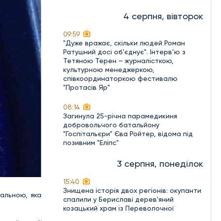
4 серпня, вівторок
09:59
"Дуже вражає, скільки людей Роман
Ратушний досі об'єднує". Інтерв’ю з
Тетяною Терен – журналісткою,
культурною менеджеркою,
співкоординаторкою фестивалю
"Протасів Яр"
08:14
Загинула 25-річна парамедикиня
добровольчого батальйону
"Госпітальєри" Єва Ройтер, відома під
позивним "Еліпс"
3 серпня, понеділок
15:40
Знищена історія двох регіонів: окупанти
альною, яка
спалили у Бериславі дерев'яний
козацький храм із Переволочної