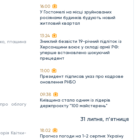
16:00
У Гостомелі на місці зруйнованих
росіянами будинків будують новий
житловий квартал
13:24
Зниклий безвісти 19-річний підліток із
лко, пташина
Херсонщини воює у складі армії РФ:
уперше встановлено шокуючий
прецедент
11:00
Президент підписав указ про кадрове
оновлення РНБО
09:38
Київщина стала одним із лідерів
 про облогу
держпроєкту "100 майстерень"
31 липня, п’ятниця
18:02
орія Квітки-
Прогноз погоди на 1-2 серпня: Україну