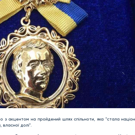
о з акцентом на пройдений шлях спільноти, яка "стала націон
 власної долі".