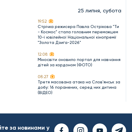
25 липня, субота
19:52
Стрічка режисера Павла Острікова "Ти
- Космос" стала головним переможцем
10-ї ювілейної Національної кінопремії
"Золота Дзиґа-2026"
12:08
Міносвіти оновило портал для навчання
дітей за кордоном (ФОТО)
08:27
Третя масована атака на Слов'янськ за
добу: 16 поранених, серед них дитина
(ВІДЕО)
йте за новинами у