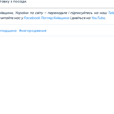
авку з посади.
иївщини, України та світу – переходьте і підписуйтесь на наш
Tel
 читайте нас у
Facebook Погляд Київщина
і дивіться на
YouTube
.
 спадщина
#нагородження