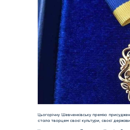
Цьогорічну Шевченківську премію присуджен
стала творцем своєї культури, своєї держави,