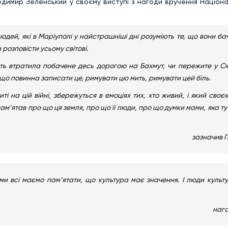
имир Зеленський у своєму виступі з нагоди вручення Націона
дей, які в Маріуполі у найстрашніші дні розуміють те, що вони ба
 розповісти усьому світові.
ять втратила побачене десь дорогою на Бахмут, чи пережите у Ск
що повинна записати це, римувати цю мить, римувати цей біль.
ті на цій війні, збережуться в емоціях тих, хто живий, і який сво
ам’ятав про що ця земля, про що її люди, про що думки мами, яка тут
зазначив 
, ми всі маємо пам’ятати, що культура має значення. І люди куль
наго