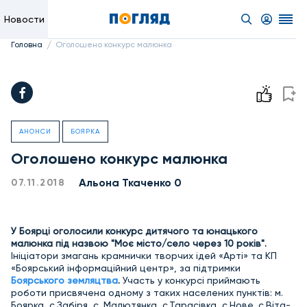
Новости
/
Головна
Оголошено конкурс малюнка
АНОНСИ
БОЯРКА
Оголошено конкурс малюнка
Альона Ткаченко 0
07.11.2018
У Боярці оголосили конкурс дитячого та юнацького
малюнка під назвою "Моє місто/село через 10 років".
Ініціатори змагань крамнички творчих ідей «Арті» та КП
«Боярський інформаційний центр», за підтримки
Боярського земляцтва
.
Участь у конкурсі приймають
роботи
присвячена одному з таких населених пунктів: м.
Боярка, с.Забіря, с. Малютянка, с.Тарасівка, с.Нове, с.Віта-