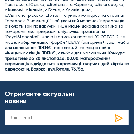
Поштова, с.Юрівка, с.Бобриця, с.Жорнівка, с.Білогородка,
с.Княжичі, с.Іванків, с.Гатне, с.Крюківщина,
с.Святопетрівське.
Деталі та умови конкурсу на сторінці
Facebook.
У номінації "Найцікавіший малюнок"переможців
очікують такі подарунки:
1-ше місце: яскрава картина за
номерами, яка прикрасить будь-яке приміщення
"Royal&Langnikel"; набір італійської пастелі "GIOTTO". 2-ге
місце: набір німецької фарби "IDENA" (акварель+гуаш); набір
для малювання "IDENA", пензлики. 3-тє місце: набір
німецьких олівців "IDENA", альбом для малювання.
Конкурс
триватиме до 20 листопада, 00.00. Нагородження
переможців відбудеться в крамничці творчих ідей «Арті» за
адресою: м. Боярка, вул.Гоголя, 76/5а
.
Отримайте актуальні
новини