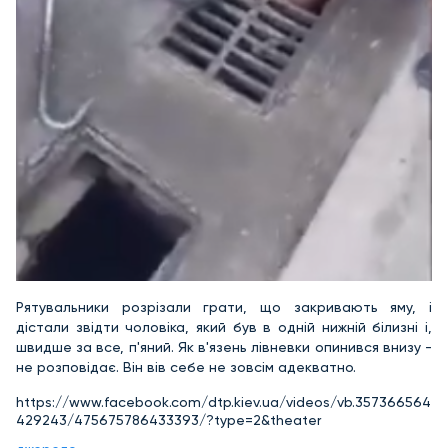
Рятувальники розрізали грати, що закривають яму, і
дістали звідти чоловіка, який був в одній нижній білизні і,
швидше за все, п'яний. Як в'язень лівневки опинився внизу -
не розповідає. Він вів себе не зовсім адекватно.
https://www.facebook.com/dtp.kiev.ua/videos/vb.357366564
429243/475675786433393/?type=2&theater