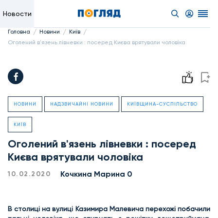
Новости
/
/
/
Головна
Новини
Київ
Оголений в'язень лівневки : посеред Києва врятували чоловіка
НОВИНИ
НАДЗВИЧАЙНІ НОВИНИ
КИЇВЩИНА-СУСПІЛЬСТВО
КИЇВ
Оголений в'язень лівневки : посеред
Києва врятували чоловіка
Кочкина Марина 0
10.02.2020
В столиці на вулиці Казимира Малевича перехожі побачили