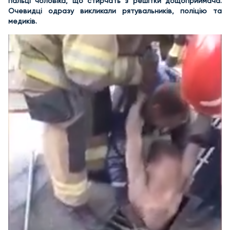
пальці чоловіка, що стирчать з решітки дощоприймача.
Очевидці одразу викликали рятувальників, поліцію та
медиків.