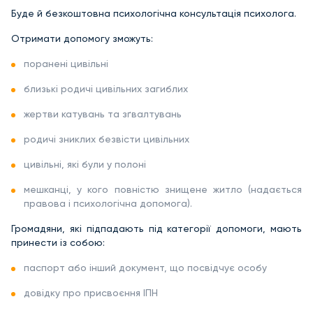
Буде й безкоштовна психологічна консультація психолога.
Отримати допомогу зможуть:
поранені цивільні
близькі родичі цивільних загиблих
жертви катувань та зґвалтувань
родичі зниклих безвісти цивільних
цивільні, які були у полоні
мешканці, у кого повністю знищене житло (надається
правова і психологічна допомога).
Громадяни, які підпадають під категорії допомоги, мають
принести із собою:
паспорт або інший документ, що посвідчує особу
довідку про присвоєння ІПН