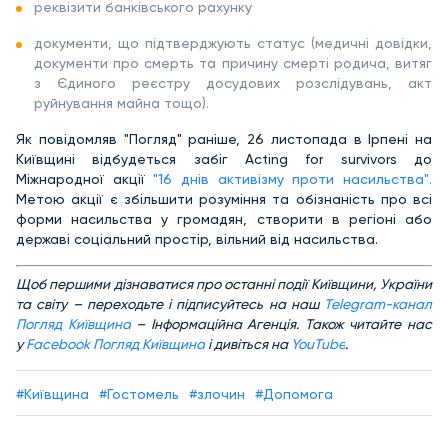
реквізити банківського рахунку
документи, що підтверджують статус (медичні довідки,
документи про смерть та причину смерті родича, витяг
з Єдиного реєстру досудових розслідувань, акт
руйнування майна тощо).
Як повідомляв "Погляд" раніше, 26 листопада в Ірпені на
Київщині відбудеться забіг Acting for survivors до
Міжнародної акції
"16 днів активізму проти насильства".
Метою акції є збільшити розуміння та обізнаність про всі
форми насильства у громадян, створити в регіоні або
державі соціальний простір, вільний від насильства.
Щоб першими дізнаватися про останні події Київщини, України
та світу – переходьте і підписуйтесь на наш
Telegram-канал
Погляд Київщина
– Інформаційна Агенція. Також читайте нас
у
Facebook Погляд Київщина
і дивіться на
YouTube
.
#Київщина
#Гостомель
#злочин
#Допомога