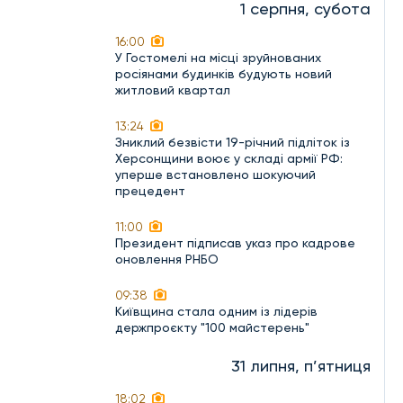
1 серпня, субота
16:00
У Гостомелі на місці зруйнованих
росіянами будинків будують новий
житловий квартал
13:24
Зниклий безвісти 19-річний підліток із
Херсонщини воює у складі армії РФ:
уперше встановлено шокуючий
прецедент
11:00
Президент підписав указ про кадрове
оновлення РНБО
09:38
Київщина стала одним із лідерів
держпроєкту "100 майстерень"
31 липня, п’ятниця
18:02