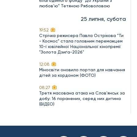
благодійного фонду "До України з
любов’ю" Тетяною Рябоволовою
25 липня, субота
19:52
Стрічка режисера Павла Острікова "Ти
- Космос" стала головним переможцем
10-ї ювілейної Національної кінопремії
"Золота Дзиґа-2026"
12:08
Міносвіти оновило портал для навчання
дітей за кордоном (ФОТО)
08:27
Третя масована атака на Слов'янськ за
добу: 16 поранених, серед них дитина
(ВІДЕО)