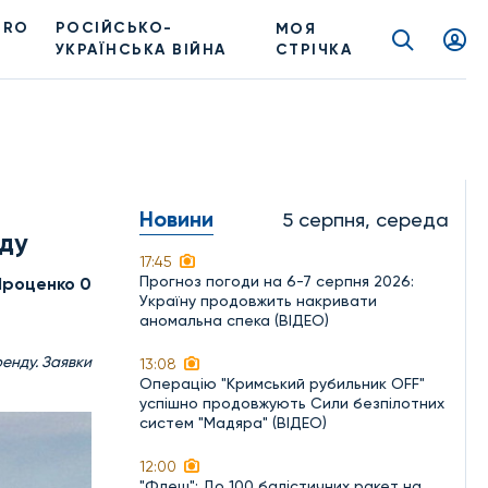
PRO
РОСІЙСЬКО-
МОЯ
УКРАЇНСЬКА ВІЙНА
СТРІЧКА
Новини
5 серпня, середа
нду
17:45
Прогноз погоди на 6-7 серпня 2026:
Проценко 0
Україну продовжить накривати
аномальна спека (ВІДЕО)
енду. Заявки
13:08
Операцію "Кримський рубильник OFF"
успішно продовжують Сили безпілотних
систем "Мадяра" (ВІДЕО)
12:00
"Флеш": До 100 балістичних ракет на