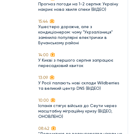
Прогноз погоди на 1-2 серпня: Україну
накриє нова хвиля спеки (ВІДЕО)
15:44
Ушестеро дорожче, але з
кондиціонером: чому "Укрзалізниця"
замінила популярні електрички в
Бучанському районі
14:00
У Києві з першого серпня запрацює
пересадковий квиток
13:09
У Росії палають нові склади Wildberries
та великий центр DNS (ВІДЕО)
10:00
Іспанія стягує війська до Сеути через
масштабну міграційну кризу (ВІДЕО,
ОНОВЛЕНО)
08:42
"Долучитися до волонтерства ніколи не