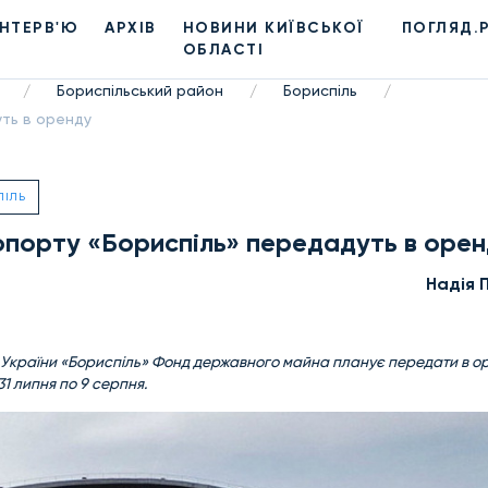
ІНТЕРВ'Ю
АРХІВ
НОВИНИ КИЇВСЬКОЇ
ПОГЛЯД.
ОБЛАСТІ
Бориспільський район
Бориспіль
/
/
/
ть в оренду
ПІЛЬ
опорту «Бориспіль» передадуть в оре
Надiя 
у України «Бориспіль» Фонд державного майна планує передати в ор
31 липня по 9 серпня.