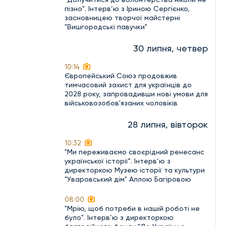
пізно". Інтерв’ю з Іриною Сергієнко,
засновницею творчої майстерні
"Вишгородські павучки"
30 липня, четвер
10:14
Європейський Союз продовжив
тимчасовий захист для українців до
2028 року, запровадивши нові умови для
військовозобов'язаних чоловіків
28 липня, вівторок
10:32
"Ми переживаємо своєрідний ренесанс
української історії". Інтерв’ю з
директоркою Музею історії та культури
"Уваровський дім" Аллою Багіровою
08:00
"Мрію, щоб потреби в нашій роботі не
було". Інтерв’ю з директоркою