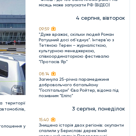
місяць може запускати РФ (ВІДЕО)
4 серпня, вівторок
09:59
"Дуже вражає, скільки людей Роман
Ратушний досі об'єднує". Інтерв’ю з
Тетяною Терен – журналісткою,
культурною менеджеркою,
співкоординаторкою фестивалю
"Протасів Яр"
08:14
Загинула 25-річна парамедикиня
добровольчого батальйону
"Госпітальєри" Єва Ройтер, відома під
позивним "Еліпс"
а території
3 серпня, понеділок
автомобілів,
15:40
Знищена історія двох регіонів: окупанти
оголошення у
спалили у Бериславі дерев'яний