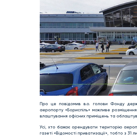
Про це повідомив в.о. голови Фонду дер
аеропорту «Бориспіль» можливе розміщення 
влаштування офісних приміщень та облаштува
Усі, хто бажає орендувати територію аеропо
газеті «Відомості приватизації», тобто з 31 л