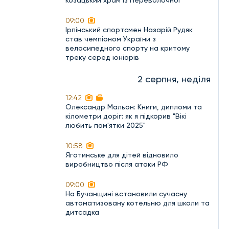
козацький храм із Переволочної
09:00
Ірпінський спортсмен Назарій Рудяк
став чемпіоном України з
велосипедного спорту на критому
треку серед юніорів
2 серпня, неділя
12:42
Олександр Мальон: Книги, дипломи та
кілометри доріг: як я підкорив "Вікі
любить пам'ятки 2025"
10:58
Яготинське для дітей відновило
виробництво після атаки РФ
09:00
На Бучанщині встановили сучасну
автоматизовану котельню для школи та
дитсадка