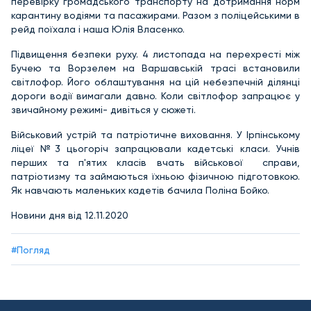
перевірку громадського транспорту на дотримання норм
карантину водіями та пасажирами. Разом з поліцейськими в
рейд поїхала і наша Юлія Власенко.
Підвищення безпеки руху. 4 листопада на перехресті між
Бучею та Ворзелем на Варшавській трасі встановили
світлофор. Його облаштування на цій небезпечній ділянці
дороги водії вимагали давно. Коли світлофор запрацює у
звичайному режимі- дивіться у сюжеті.
Військовий устрій та патріотичне виховання. У Ірпінському
ліцеї №3 цьогоріч запрацювали кадетські класи. Учнів
перших та п'ятих класів вчать військової справи,
патріотизму та займаються їхньою фізичною підготовкою.
Як навчають маленьких кадетів бачила Поліна Бойко.
Новини дня від 12.11.2020
#Погляд