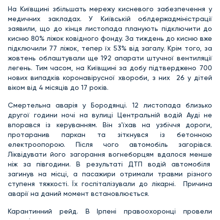
На Київщині збільшать мережу кисневого забезпечення у
медичних закладах. У Київській облдержадміністрації
заявили, що до кінця листопада планують підключити до
кисню 80% ліжок ковідного фонду. За тиждень до кисню вже
підключили 77 ліжок, тепер їх 53% від загалу. Крім того, за
жовтень облаштували ще 192 апарати штучної вентиляції
легень. Тим часом, на Київщині за добу підтверджено 700
нових випадків коронавірусної хвороби, з них 26 у дітей
віком від 4 місяців до 17 років.
Смертельна аварія у Бородянці. 12 листопада близько
другої години ночі на вулиці Центральній водій Ауді не
впорався із керуванням. Він з'їхав на узбіччя дороги,
протаранив паркан та зіткнувся із бетонною
електроопорою. Після чого автомобіль загорівся.
Ліквідувати його загорання вогнеборцям вдалося менше
ніж за півгодини. В результаті ДТП водій автомобіля
загинув на місці, а пасажири отримали травми різного
ступеня тяжкості. Їх госпіталізували до лікарні. Причина
аварії на даний момент встановлюється.
Карантинний рейд. В Ірпені правоохоронці провели