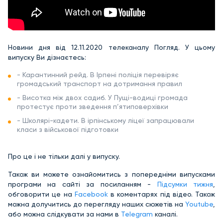
Новини дня від 12.11.2020 телеканалу Погляд. У цьому
випуску Ви дізнаєтесь:
- Карантинний рейд. В Ірпені поліція перевіряє
громадський транспорт на дотримання правил
- Висотка між двох садиб. У Пущі-водиці громада
протестує проти зведення п’ятиповерхівки
- Школярі-кадети. В ірпінському ліцеї запрацювали
класи з військової підготовки
Про це і не тільки далі у випуску.
Також ви можете ознайомитись з попередніми випусками
програми на сайті за посиланням -
Підсумки тижня
,
обговорити це на
Facebook
в коментарях під відео. Також
можна долучитись до перегляду наших сюжетів на
Youtube
,
або можна слідкувати за нами в
Telegram
каналі.