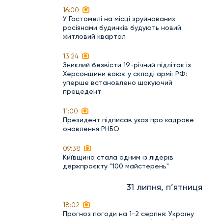
16:00
У Гостомелі на місці зруйнованих
росіянами будинків будують новий
житловий квартал
13:24
Зниклий безвісти 19-річний підліток із
Херсонщини воює у складі армії РФ:
уперше встановлено шокуючий
прецедент
11:00
Президент підписав указ про кадрове
оновлення РНБО
09:38
Київщина стала одним із лідерів
держпроєкту "100 майстерень"
31 липня, п’ятниця
18:02
Прогноз погоди на 1-2 серпня: Україну