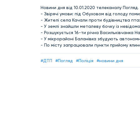
Новини дня від 10.01.2020 телеканалу Погляд.
- Звірячі умови: під Обуховом від голоду по
- Жителі села Качали проти будівництва пт
- У землі знайшли металеву бочку із невідо
- Розшукується 16-ти річна Васильківчанка Н
- У мікрорайоні Баланівка збудують автоном
- По місту запрацювали пункти прийому ялин
#ДТП
#Погляд
#Поліція
#новини дня