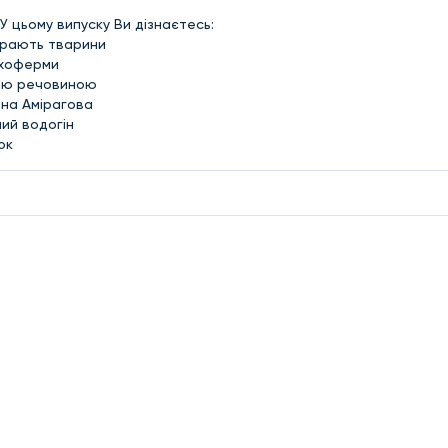
 У цьому випуску Ви дізнаєтесь:
мирають тварини
ахоферми
мою речовиною
ана Амірагова
ний водогін
ок