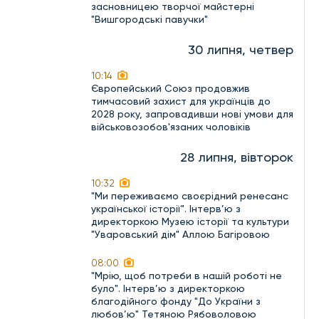
засновницею творчої майстерні
"Вишгородські павучки"
30 липня, четвер
10:14
Європейський Союз продовжив
тимчасовий захист для українців до
2028 року, запровадивши нові умови для
військовозобов'язаних чоловіків
28 липня, вівторок
10:32
"Ми переживаємо своєрідний ренесанс
української історії". Інтерв’ю з
директоркою Музею історії та культури
"Уваровський дім" Аллою Багіровою
08:00
"Мрію, щоб потреби в нашій роботі не
було". Інтерв’ю з директоркою
благодійного фонду "До України з
любов’ю" Тетяною Рябоволовою