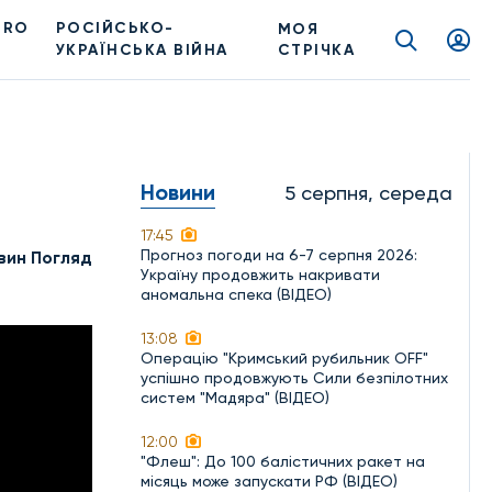
PRO
РОСІЙСЬКО-
МОЯ
УКРАЇНСЬКА ВІЙНА
СТРІЧКА
Новини
5 серпня, середа
17:45
Прогноз погоди на 6-7 серпня 2026:
вин Погляд
Україну продовжить накривати
аномальна спека (ВІДЕО)
13:08
Операцію "Кримський рубильник OFF"
успішно продовжують Сили безпілотних
систем "Мадяра" (ВІДЕО)
12:00
"Флеш": До 100 балістичних ракет на
місяць може запускати РФ (ВІДЕО)