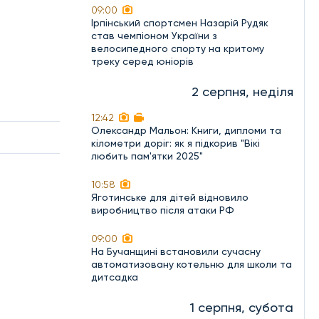
09:00
Ірпінський спортсмен Назарій Рудяк
став чемпіоном України з
велосипедного спорту на критому
треку серед юніорів
2 серпня, неділя
12:42
Олександр Мальон: Книги, дипломи та
кілометри доріг: як я підкорив "Вікі
любить пам'ятки 2025"
10:58
Яготинське для дітей відновило
виробництво після атаки РФ
09:00
На Бучанщині встановили сучасну
автоматизовану котельню для школи та
дитсадка
1 серпня, субота