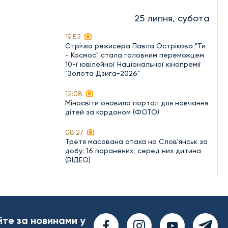
25 липня, субота
19:52
Стрічка режисера Павла Острікова "Ти
- Космос" стала головним переможцем
10-ї ювілейної Національної кінопремії
"Золота Дзиґа-2026"
12:08
Міносвіти оновило портал для навчання
дітей за кордоном (ФОТО)
08:27
Третя масована атака на Слов'янськ за
добу: 16 поранених, серед них дитина
(ВІДЕО)
йте за новинами у