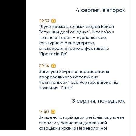
4 серпня, вівторок
09:59
"Дуже вражає, скільки людей Роман
Ратушний досі об'єднує". Інтерв’ю з
Тетяною Терен – журналісткою,
культурною менеджеркою,
співкоординаторкою фестивалю
"Протасів Яр"
08:14
Загинула 25-річна парамедикиня
добровольчого батальйону
"Госпітальєри" Єва Ройтер, відома під
позивним "Еліпс"
3 серпня, понеділок
15:40
Знищена історія двох регіонів: окупанти
спалили у Бериславі дерев'яний
козацький храм із Переволочної