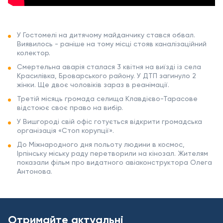
У Гостомелі на дитячому майданчику стався обвал.
Виявилось - раніше на тому місці стояв каналізаційний
колектор.
Смертельна аварія сталася 3 квітня на виїзді із села
Красилівка, Броварського району. У ДТП загинуло 2
жінки. Ще двоє чоловіків зараз в реанімації.
Третій місяць громада селища Клавдієво-Тарасове
відстоює своє право на вибір.
У Вишгороді свій офіс готується відкрити громадська
організація «Стоп корупції».
До Міжнародного дня польоту людини в космос,
Ірпінську міську раду перетворили на кінозал. Жителям
показали фільм про видатного авіаконструктора Олега
Антонова.
Отримайте актуальні