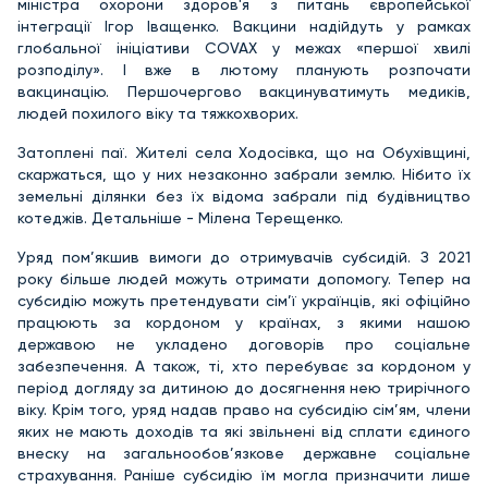
міністра охорони здоров'я з питань європейської
інтеграції Ігор Іващенко. Вакцини надійдуть у рамках
глобальної ініціативи COVAX у межах «першої хвилі
розподілу». І вже в лютому планують розпочати
вакцинацію. Першочергово вакцинуватимуть медиків,
людей похилого віку та тяжкохворих.
Затоплені паї. Жителі села Ходосівка, що на Обухівщині,
скаржаться, що у них незаконно забрали землю. Нібито їх
земельні ділянки без їх відома забрали під будівництво
котеджів. Детальніше - Мілена Терещенко.
Уряд пом’якшив вимоги до отримувачів субсидій. З 2021
року більше людей можуть отримати допомогу. Тепер на
субсидію можуть претендувати сім’ї українців, які офіційно
працюють за кордоном у країнах, з якими нашою
державою не укладено договорів про соціальне
забезпечення. А також, ті, хто перебуває за кордоном у
період догляду за дитиною до досягнення нею трирічного
віку. Крім того, уряд надав право на субсидію сім’ям, члени
яких не мають доходів та які звільнені від сплати єдиного
внеску на загальнообов’язкове державне соціальне
страхування. Раніше субсидію їм могла призначити лише