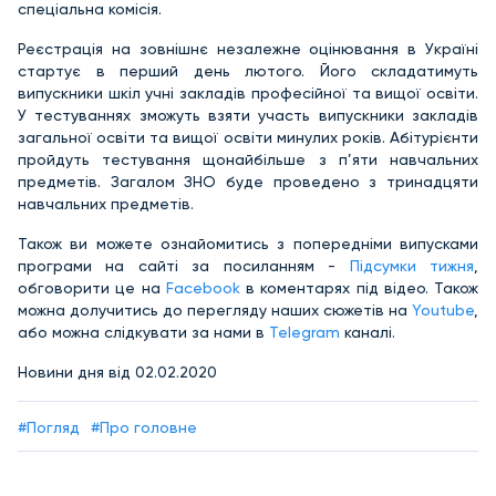
спеціальна комісія.
Реєстрація на зовнішнє незалежне оцінювання в Україні
стартує в перший день лютого. Його складатимуть
випускники шкіл учні закладів професійної та вищої освіти.
У тестуваннях зможуть взяти участь випускники закладів
загальної освіти та вищої освіти минулих років. Абітурієнти
пройдуть тестування щонайбільше з п’яти навчальних
предметів. Загалом ЗНО буде проведено з тринадцяти
навчальних предметів.
Також ви можете ознайомитись з попередніми випусками
програми на сайті за посиланням -
Підсумки тижня
,
обговорити це на
Facebook
в коментарях під відео. Також
можна долучитись до перегляду наших сюжетів на
Youtube
,
або можна слідкувати за нами в
Telegram
каналі.
Новини дня від 02.02.2020
#Погляд
#Про головне