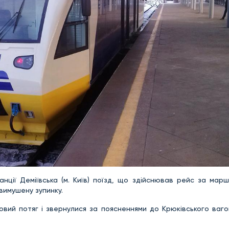
анції Деміївська (м. Київ) поїзд, що здійснював рейс за мар
вимушену зупинку.
новий потяг і звернулися за поясненнями до Крюківського ваг