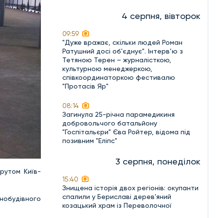
4 серпня, вівторок
09:59
"Дуже вражає, скільки людей Роман
Ратушний досі об'єднує". Інтерв’ю з
Тетяною Терен – журналісткою,
культурною менеджеркою,
співкоординаторкою фестивалю
"Протасів Яр"
08:14
Загинула 25-річна парамедикиня
добровольчого батальйону
"Госпітальєри" Єва Ройтер, відома під
позивним "Еліпс"
3 серпня, понеділок
шрутом Київ-
15:40
Знищена історія двох регіонів: окупанти
спалили у Бериславі дерев'яний
онобудівного
козацький храм із Переволочної