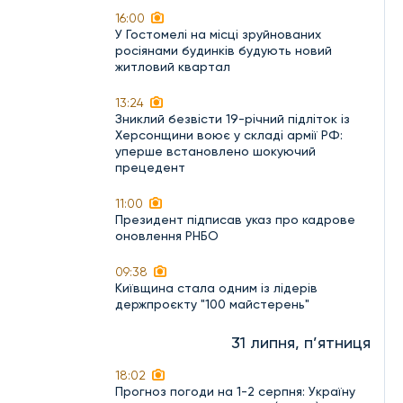
16:00
У Гостомелі на місці зруйнованих
росіянами будинків будують новий
житловий квартал
13:24
Зниклий безвісти 19-річний підліток із
Херсонщини воює у складі армії РФ:
уперше встановлено шокуючий
прецедент
11:00
Президент підписав указ про кадрове
оновлення РНБО
09:38
Київщина стала одним із лідерів
держпроєкту "100 майстерень"
31 липня, п’ятниця
18:02
Прогноз погоди на 1-2 серпня: Україну