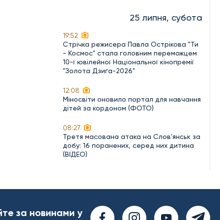
25 липня, субота
19:52
Стрічка режисера Павла Острікова "Ти
- Космос" стала головним переможцем
10-ї ювілейної Національної кінопремії
"Золота Дзиґа-2026"
12:08
Міносвіти оновило портал для навчання
дітей за кордоном (ФОТО)
08:27
Третя масована атака на Слов'янськ за
добу: 16 поранених, серед них дитина
(ВІДЕО)
йте за новинами у