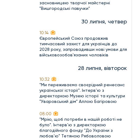
засновницею творчої майстерні
"Вишгородські павучки"
30 липня, четвер
10:14
Європейський Союз продовжив
тимчасовий захист для українців до
2028 року, запровадивши нові умови для
військовозобов'язаних чоловіків
28 липня, вівторок
10:32
"Ми переживаємо своєрідний ренесанс
української історії". Інтерв’ю з
директоркою Музею історії та культури
"Уваровський дім" Аллою Багіровою
08:00
"Мрію, щоб потреби в нашій роботі не
було". Інтерв’ю з директоркою
благодійного фонду "До України з
любов’ю" Тетяною Рябоволовою