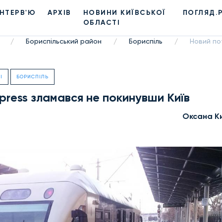
ІНТЕРВ'Ю
АРХІВ
НОВИНИ КИЇВСЬКОЇ
ПОГЛЯД.
ОБЛАСТІ
Бориспільський район
Бориспіль
Новий пот
/
/
/
І
БОРИСПІЛЬ
xpress зламався не покинувши Київ
Оксана К