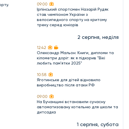
09:00
орту.
Ірпінський спортсмен Назарій Рудяк
став чемпіоном України з
велосипедного спорту на критому
треку серед юніорів
2 серпня, неділя
12:42
Олександр Мальон: Книги, дипломи та
кілометри доріг: як я підкорив "Вікі
любить пам'ятки 2025"
10:58
Яготинське для дітей відновило
виробництво після атаки РФ
09:00
На Бучанщині встановили сучасну
автоматизовану котельню для школи та
дитсадка
1 серпня, субота