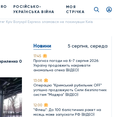
PRO
РОСІЙСЬКО-
МОЯ
УКРАЇНСЬКА ВІЙНА
СТРІЧКА
яг Kyiv Boryspil Express зламався не покинувши Київ
Новини
5 серпня, середа
17:45
Прогноз погоди на 6-7 серпня 2026:
ириленко 0
Україну продовжить накривати
аномальна спека (ВІДЕО)
13:08
Операцію "Кримський рубильник OFF"
успішно продовжують Сили безпілотних
систем "Мадяра" (ВІДЕО)
12:00
"Флеш": До 100 балістичних ракет на
місяць може запускати РФ (ВІДЕО)