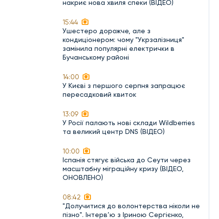
накриє нова хвиля спеки (ВІДЕО)
15:44
Ушестеро дорожче, але з
кондиціонером: чому "Укрзалізниця"
замінила популярні електрички в
Бучанському районі
14:00
У Києві з першого серпня запрацює
пересадковий квиток
13:09
У Росії палають нові склади Wildberries
та великий центр DNS (ВІДЕО)
10:00
Іспанія стягує війська до Сеути через
масштабну міграційну кризу (ВІДЕО,
ОНОВЛЕНО)
08:42
"Долучитися до волонтерства ніколи не
пізно". Інтерв’ю з Іриною Сергієнко,