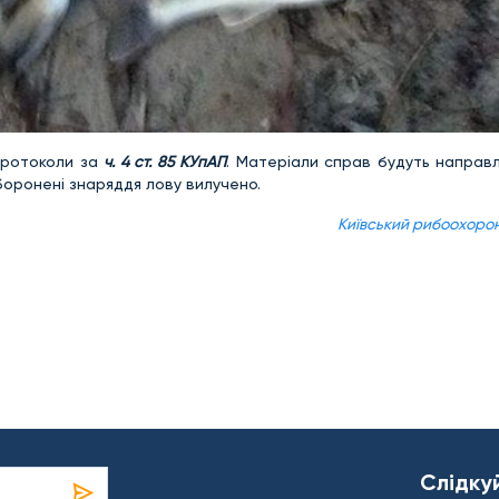
 протоколи за
ч. 4 ст. 85 КУпАП
. Матеріали справ будуть направл
боронені знаряддя лову вилучено.
Київський рибоохоро
Слідку