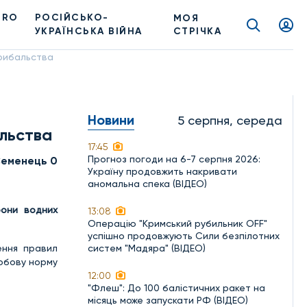
PRO
РОСІЙСЬКО-
МОЯ
УКРАЇНСЬКА ВІЙНА
СТРІЧКА
 рибальства
Новини
5 серпня, середа
альства
17:45
Прогноз погоди на 6-7 серпня 2026:
Семенець 0
Україну продовжить накривати
аномальна спека (ВІДЕО)
рони водних
13:08
Операцію "Кримський рубильник OFF"
успішно продовжують Сили безпілотних
ення правил
систем "Мадяра" (ВІДЕО)
добову норму
12:00
"Флеш": До 100 балістичних ракет на
місяць може запускати РФ (ВІДЕО)