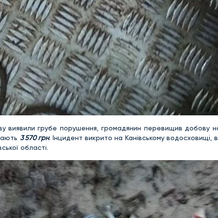
ову виявили грубе порушення, громадянин перевищив добову н
адають
3 570 грн
. Інцидент викрито на Канівському водосховищі, 
ської області.