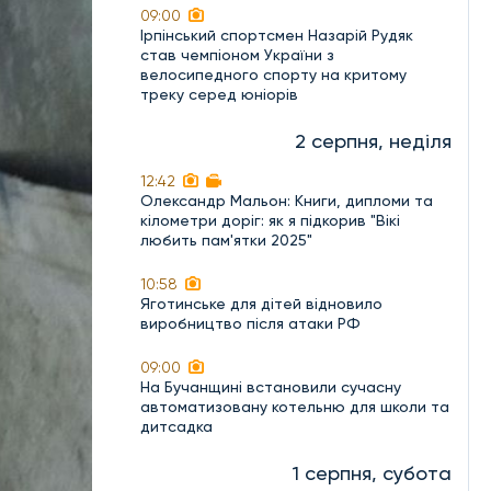
09:00
Ірпінський спортсмен Назарій Рудяк
став чемпіоном України з
велосипедного спорту на критому
треку серед юніорів
2 серпня, неділя
12:42
Олександр Мальон: Книги, дипломи та
кілометри доріг: як я підкорив "Вікі
любить пам'ятки 2025"
10:58
Яготинське для дітей відновило
виробництво після атаки РФ
09:00
На Бучанщині встановили сучасну
автоматизовану котельню для школи та
дитсадка
1 серпня, субота