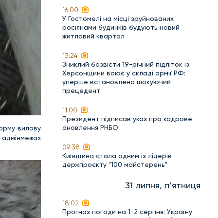
16:00
У Гостомелі на місці зруйнованих
росіянами будинків будують новий
житловий квартал
13:24
Зниклий безвісти 19-річний підліток із
Херсонщини воює у складі армії РФ:
уперше встановлено шокуючий
прецедент
11:00
Президент підписав указ про кадрове
оновлення РНБО
орму вилову
в адмінмежах
09:38
Київщина стала одним із лідерів
держпроєкту "100 майстерень"
31 липня, п’ятниця
18:02
Прогноз погоди на 1-2 серпня: Україну