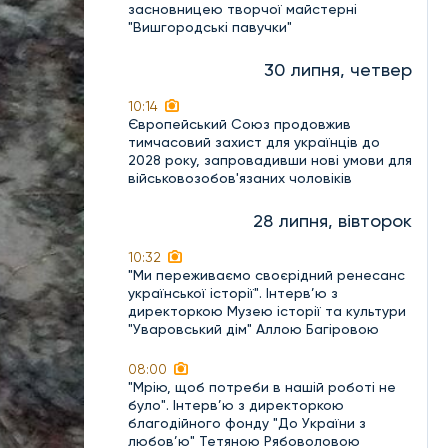
засновницею творчої майстерні
"Вишгородські павучки"
30 липня, четвер
10:14
Європейський Союз продовжив
тимчасовий захист для українців до
2028 року, запровадивши нові умови для
військовозобов'язаних чоловіків
28 липня, вівторок
10:32
"Ми переживаємо своєрідний ренесанс
української історії". Інтерв’ю з
директоркою Музею історії та культури
"Уваровський дім" Аллою Багіровою
08:00
"Мрію, щоб потреби в нашій роботі не
було". Інтерв’ю з директоркою
благодійного фонду "До України з
любов’ю" Тетяною Рябоволовою