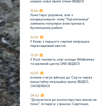
накриє нова хвиля спеки (ВІДЕО)
15:44
Ушестеро дорожче, але з
кондиціонером: чому "Укрзалізниця"
замінила популярні електрички в
Бучанському районі
14:00
У Києві з першого серпня запрацює
пересадковий квиток
13:09
У Росії палають нові склади Wildberries
та великий центр DNS (ВІДЕО)
10:00
Іспанія стягує війська до Сеути через
масштабну міграційну кризу (ВІДЕО,
ОНОВЛЕНО)
08:42
"Долучитися до волонтерства ніколи не
пізно". Інтерв’ю з Іриною Сергієнко,