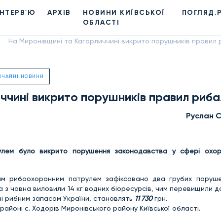
ІНТЕРВ'Ю
АРХІВ
НОВИНИ КИЇВСЬКОЇ
ПОГЛЯД.
ОБЛАСТІ
На Миронівщині та Кагарличчині викрито порушників правил
ИЧАЙНІ НОВИНИ
ччині викрито порушників правил риб
Руслан 
рулем було викрито порушення законодавства у сфері охо
ким рибоохоронним патрулем зафіксовано два грубих поруш
а з човна виловили 14 кг водних біоресурсів, чим перевищили 
дані рибним запасам України, становлять
11 730
грн.
районі с. Ходорів Миронівського району Київської області.