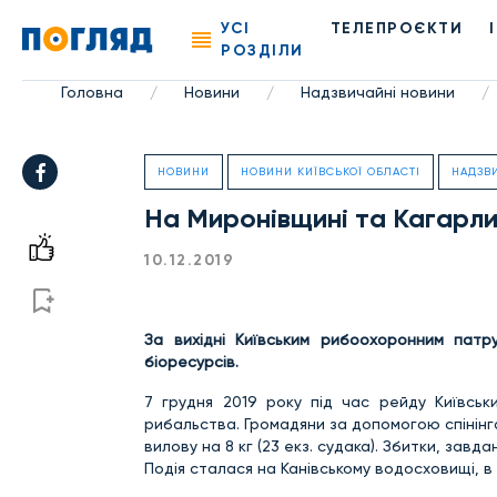
УСІ
ТЕЛЕПРОЄКТИ
РОЗДІЛИ
Головна
Новини
Надзвичайні новини
/
/
/
НОВИНИ
НОВИНИ КИЇВСЬКОЇ ОБЛАСТІ
НАДЗВ
На Миронівщині та Кагарли
10.12.2019
За вихідні Київським рибоохоронним пат
біоресурсів.
7 грудня 2019 року під час рейду Київсь
рибальства. Громадяни за допомогою спінінг
вилову на 8 кг (23 екз. судака). Збитки, зав
Подія сталася на Канівському водосховищі, в 