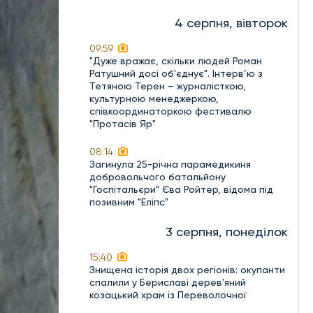
4 серпня, вівторок
09:59
"Дуже вражає, скільки людей Роман
Ратушний досі об'єднує". Інтерв’ю з
Тетяною Терен – журналісткою,
культурною менеджеркою,
співкоординаторкою фестивалю
"Протасів Яр"
08:14
Загинула 25-річна парамедикиня
добровольчого батальйону
"Госпітальєри" Єва Ройтер, відома під
позивним "Еліпс"
3 серпня, понеділок
15:40
Знищена історія двох регіонів: окупанти
спалили у Бериславі дерев'яний
козацький храм із Переволочної