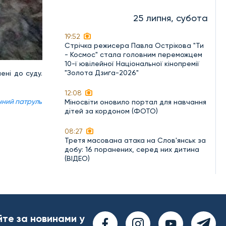
25 липня, субота
19:52
Стрічка режисера Павла Острікова "Ти
- Космос" стала головним переможцем
10-ї ювілейної Національної кінопремії
"Золота Дзиґа-2026"
ені до суду.
12:08
нний патрул
ь
Міносвіти оновило портал для навчання
дітей за кордоном (ФОТО)
08:27
Третя масована атака на Слов'янськ за
добу: 16 поранених, серед них дитина
(ВІДЕО)
йте за новинами у