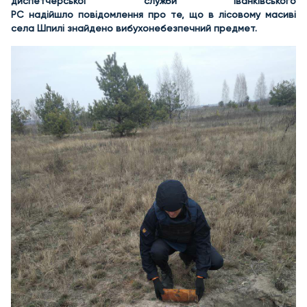
диспетчерської служби Іванківського
РС надійшло повідомлення про те, що в лісовому масиві
села Шпилі знайдено вибухонебезпечний предмет.